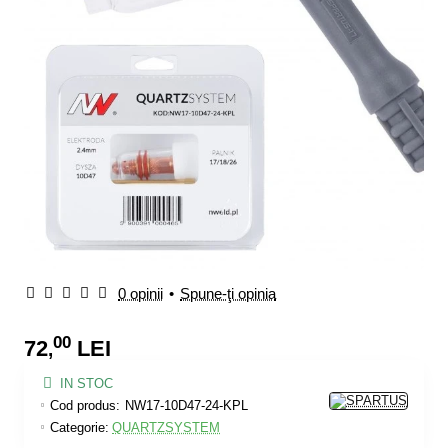
0 opinii
•
Spune-ţi opinia
00
72
LEI
,
IN STOC
Cod produs:
NW17-10D47-24-KPL
Categorie:
QUARTZSYSTEM