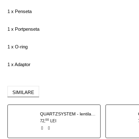
1 x Penseta
1 x Portpenseta
1 x O-ring
1 x Adaptor
SIMILARE
QUARTZSYSTEM - lentila de gaz L 17/18/26
00
72
LEI
,