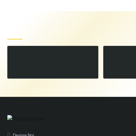
Produse recent vizualizate
QUARTZSYSTEM - standard 17/18/26
00
72
LEI
,
Despre Noi