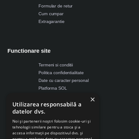
Formular de retur
Cum cumpar
Extragarantie
Functionare site
Termeni si conditii
Politica confidentialitate
Date cu caracter personal
Platforma SOL
ANPC
×
Utilizarea responsabilă a
Despre Cookies
datelor dvs.
Retragere din contract
Noi și partenerii noștri folosim cookie-uri și
tehnologii similare pentru a stoca și a
accesa informații pe dispozitivul dvs. și
pentru a prelucra date cu caracter personal,