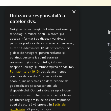
×
Utilizarea responsabilă a
datelor dvs.
Noi și partenerii noștri folosim cookie-uri și
I
tehnologii similare pentru a stoca și a
accesa informații pe dispozitivul dvs. și
pentru a prelucra date cu caracter personal,
Despre Noi
Tr
cum ar fi adresa dvs. IP, identificatori unici
G
și date de navigare, pentru reclame și
Mobil: 0371 238 338
conținut personalizat, măsurarea
reclamelor și a conținutului, informații
Email: office [@] sarcsudex.ro
despre audiență și îmbunătățirea serviciilor.
Relatii cu clientii
Furnizori terți (1910)
pot, de asemenea,
I
prelucra datele dvs. în aceste și alte
P
scopuri, inclusiv folosind date precise de
geolocalizare și caracteristici ale
F
dispozitivului. Opțiunile dvs. se aplică doar
acestui site web. Unii furnizori se pot baza
pe interes legitim în loc de consimțământ;
E
aveți dreptul să vă opuneți în
Setări de
publicitate
. Vă puteți retrage