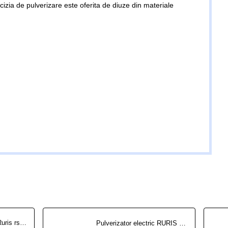
izia de pulverizare este oferita de diuze din materiale
Pulverizator Electric Ruris rs 1800
Pulverizator electric RURIS RSE 1200