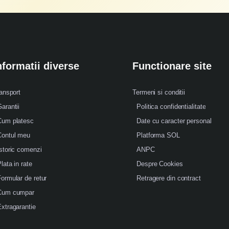
nformatii diverse
Functionare site
ansport
Termeni si conditii
arantii
Politica confidentialitate
Cum platesc
Date cu caracter personal
Contul meu
Platforma SOL
storic comenzi
ANPC
lata in rate
Despre Cookies
ormular de retur
Retragere din contract
Cum cumpar
xtragarantie