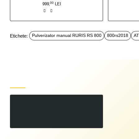
00
999
LEI
,
Etichete:
Pulverizator manual RURIS RS 800
800rs2018
A
Produse recent vizualizate
Pulverizator manual RURIS RS 800
00
65
LEI
,