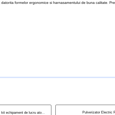
 datorita formelor ergonomice si harnasamentului de buna calitate. Prec
kit echipament de lucru atomizor{casca, salopeta, ochelari, masca}