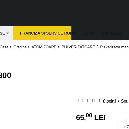
SE
FRANCIZA SI SERVICE RURIS
BLOG
CATALOG
Casa si Gradina
ATOMIZOARE si PULVERIZATOARE
Pulverizator ma
800
0 opinii
•
Spun
00
65
LEI
,
C