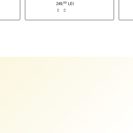
00
249
LEI
,