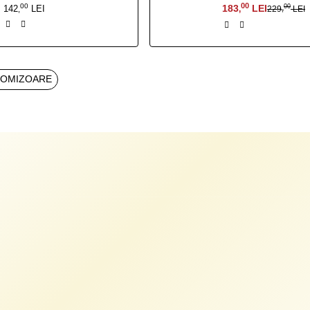
00
00
183
LEI
00
142
LEI
229
LEI
,
,
,
TOMIZOARE