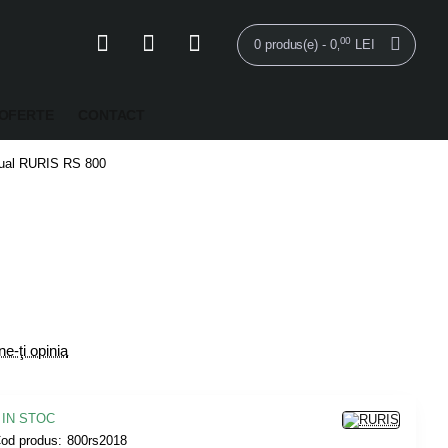
00
0 produs(e) - 0
LEI
,
OFERTE
CONTACT
nual RURIS RS 800
e-ţi opinia
IN STOC
od produs:
800rs2018