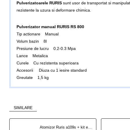
Pulverizatoarele RURIS
sunt usor de transportat si manipulat
rezistente la uzura si deformare chimica.
Pulverizator manual RURIS RS 800
Tip actionare Manual
Volum bazin 8l
Presiune de lucru 0.2-0.3 Mpa
Lance Metalica
Curele Cu rezistenta superioara
Accesorii Diuza cu 1 iesire standard
Greutate 1,5 kg
SIMILARE
Atomizor Ruris a109s + kit echipament de lucru {masca+ochelari+salopeta+casti}