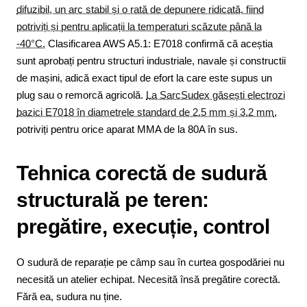
difuzibil, un arc stabil și o rată de depunere ridicată, fiind
potriviți și pentru aplicații la temperaturi scăzute până la
-40°C.
Clasificarea AWS A5.1: E7018 confirmă că aceștia
sunt aprobați pentru structuri industriale, navale și constructii
de mașini, adică exact tipul de efort la care este supus un
plug sau o remorcă agricolă.
La SarcSudex găsești electrozi
bazici E7018 în diametrele standard de 2.5 mm și 3.2 mm
,
potriviți pentru orice aparat MMA de la 80A în sus.
Tehnica corectă de sudură
structurală pe teren:
pregătire, execuție, control
O sudură de reparație pe câmp sau în curtea gospodăriei nu
necesită un atelier echipat. Necesită însă pregătire corectă.
Fără ea, sudura nu ține.