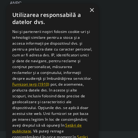
ANPC
×
Despre Cookies
Utilizarea responsabilă a
datelor dvs.
Retragere din contract
Noi și partenerii noștri folosim cookie-uri și
tehnologii similare pentru a stoca și a
accesa informații pe dispozitivul dvs. și
pentru a prelucra date cu caracter personal,
cum ar fi adresa dvs. IP, identificatori unici
și date de navigare, pentru reclame și
conținut personalizat, măsurarea
reclamelor și a conținutului, informații
despre audiență și îmbunătățirea serviciilor.
Furnizori terți (1910)
pot, de asemenea,
prelucra datele dvs. în aceste și alte
scopuri, inclusiv folosind date precise de
geolocalizare și caracteristici ale
dispozitivului. Opțiunile dvs. se aplică doar
acestui site web. Unii furnizori se pot baza
pe interes legitim în loc de consimțământ;
aveți dreptul să vă opuneți în
Setări de
publicitate
. Vă puteți retrage
consimțământul în orice moment în
Setări