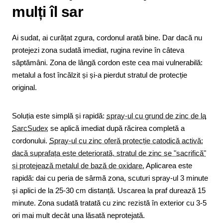
mulți îl sar
Ai sudat, ai curățat zgura, cordonul arată bine. Dar dacă nu
protejezi zona sudată imediat, rugina revine în câteva
săptămâni. Zona de lângă cordon este cea mai vulnerabilă:
metalul a fost încălzit și și-a pierdut stratul de protecție
original.
Soluția este simplă și rapidă:
spray-ul cu grund de zinc de la
SarcSudex
se aplică imediat după răcirea completă a
cordonului.
Spray-ul cu zinc oferă protecție catodică activă:
dacă suprafața este deteriorată, stratul de zinc se "sacrifică"
și protejează metalul de bază de oxidare.
Aplicarea este
rapidă: dai cu peria de sârmă zona, scuturi spray-ul 3 minute
și aplici de la 25-30 cm distanță. Uscarea la praf durează 15
minute. Zona sudată tratată cu zinc rezistă în exterior cu 3-5
ori mai mult decât una lăsată neprotejată.