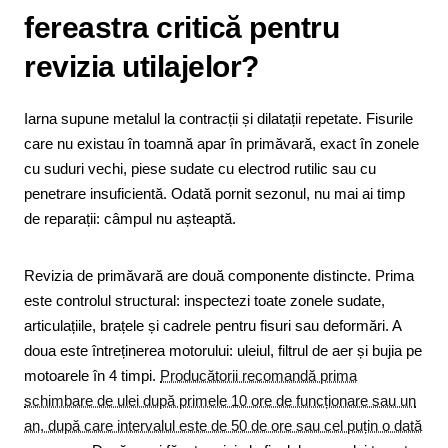
fereastra critică pentru
revizia utilajelor?
Iarna supune metalul la contracții și dilatații repetate. Fisurile
care nu existau în toamnă apar în primăvară, exact în zonele
cu suduri vechi, piese sudate cu electrod rutilic sau cu
penetrare insuficientă. Odată pornit sezonul, nu mai ai timp
de reparații: câmpul nu așteaptă.
Revizia de primăvară are două componente distincte. Prima
este controlul structural: inspectezi toate zonele sudate,
articulațiile, brațele și cadrele pentru fisuri sau deformări. A
doua este întreținerea motorului: uleiul, filtrul de aer și bujia pe
motoarele în 4 timpi.
Producătorii recomandă prima
schimbare de ulei după primele 10 ore de funcționare sau un
an, după care intervalul este de 50 de ore sau cel puțin o dată