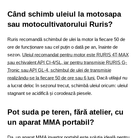
Când schimb uleiul la motosapa
sau motocultivatorului Ruris?
Ruris recomandă schimbul de ulei la motor la fiecare 50 de
ore de funcționare sau cel puțin o dată pe an, înainte de
sezon.
Uleiul recomandat pentru motor este RURIS 4T-MAX
sau echivalent API CI-4/SL, iar pentru transmisie RURIS G-
Tronic sau API GL-4, schimbul de ulei de transmisie
realizându-se la fiecare 50 de ore sau 6 luni.
Dacă utilajul nu
a lucrat deloc în sezonul trecut, schimbă uleiul oricum: uleiul
stagnant se acidifică și corodează piesele.
Pot suda pe teren, fără atelier, cu
un aparat MMA portabil?
Da, un aparat MMA invertor portabil este soluția ideală pentru