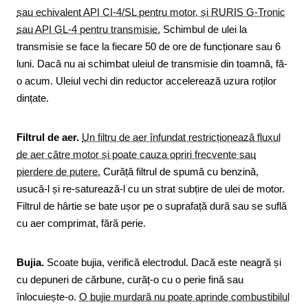
sau echivalent API CI-4/SL pentru motor, și RURIS G-Tronic
sau API GL-4 pentru transmisie.
Schimbul de ulei la
transmisie se face la fiecare 50 de ore de funcționare sau 6
luni. Dacă nu ai schimbat uleiul de transmisie din toamnă, fă-
o acum. Uleiul vechi din reductor accelerează uzura roților
dințate.
Filtrul de aer.
Un filtru de aer înfundat restricționează fluxul
de aer către motor și poate cauza opriri frecvente sau
pierdere de putere.
Curăță filtrul de spumă cu benzină,
usucă-l și re-saturează-l cu un strat subțire de ulei de motor.
Filtrul de hârtie se bate ușor pe o suprafață dură sau se suflă
cu aer comprimat, fără perie.
Bujia.
Scoate bujia, verifică electrodul. Dacă este neagră și
cu depuneri de cărbune, curăț-o cu o perie fină sau
înlocuiește-o.
O bujie murdară nu poate aprinde combustibilul