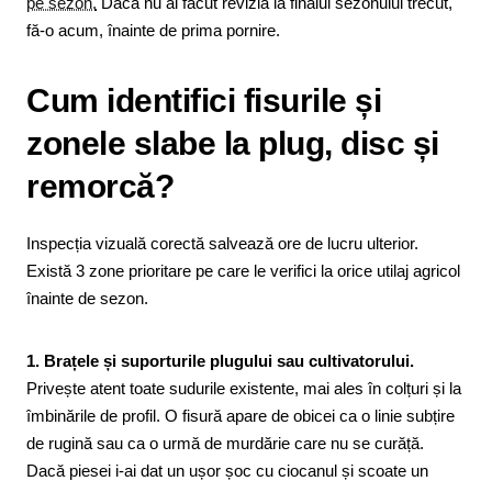
pe sezon.
Dacă nu ai făcut revizia la finalul sezonului trecut,
fă-o acum, înainte de prima pornire.
Cum identifici fisurile și
zonele slabe la plug, disc și
remorcă?
Inspecția vizuală corectă salvează ore de lucru ulterior.
Există 3 zone prioritare pe care le verifici la orice utilaj agricol
înainte de sezon.
1. Brațele și suporturile plugului sau cultivatorului.
Privește atent toate sudurile existente, mai ales în colțuri și la
îmbinările de profil. O fisură apare de obicei ca o linie subțire
de rugină sau ca o urmă de murdărie care nu se curăță.
Dacă piesei i-ai dat un ușor șoc cu ciocanul și scoate un