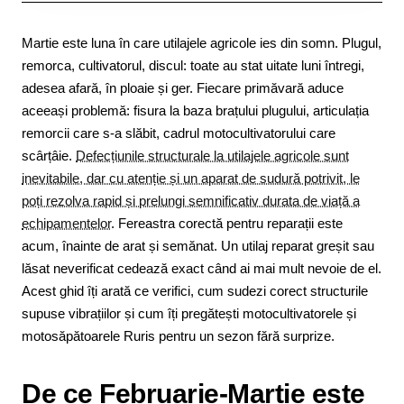
Martie este luna în care utilajele agricole ies din somn. Plugul,
remorca, cultivatorul, discul: toate au stat uitate luni întregi,
adesea afară, în ploaie și ger. Fiecare primăvară aduce
aceeași problemă: fisura la baza brațului plugului, articulația
remorcii care s-a slăbit, cadrul motocultivatorului care
scârțâie.
Defecțiunile structurale la utilajele agricole sunt
inevitabile, dar cu atenție și un aparat de sudură potrivit, le
poți rezolva rapid și prelungi semnificativ durata de viață a
echipamentelor
. Fereastra corectă pentru reparații este
acum, înainte de arat și semănat. Un utilaj reparat greșit sau
lăsat neverificat cedează exact când ai mai mult nevoie de el.
Acest ghid îți arată ce verifici, cum sudezi corect structurile
supuse vibrațiilor și cum îți pregătești motocultivatorele și
motosăpătoarele Ruris pentru un sezon fără surprize.
De ce Februarie-Martie este