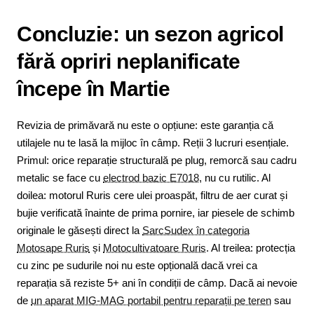
Concluzie: un sezon agricol
fără opriri neplanificate
începe în Martie
Revizia de primăvară nu este o opțiune: este garanția că
utilajele nu te lasă la mijloc în câmp. Reții 3 lucruri esențiale.
Primul: orice reparație structurală pe plug, remorcă sau cadru
metalic se face cu
electrod bazic E7018
, nu cu rutilic. Al
doilea: motorul Ruris cere ulei proaspăt, filtru de aer curat și
bujie verificată înainte de prima pornire, iar piesele de schimb
originale le găsești direct la
SarcSudex în categoria
Motosape Ruris
și
Motocultivatoare Ruris
. Al treilea: protecția
cu zinc pe sudurile noi nu este opțională dacă vrei ca
reparația să reziste 5+ ani în condiții de câmp. Dacă ai nevoie
de
un aparat MIG-MAG portabil pentru reparații pe teren
sau