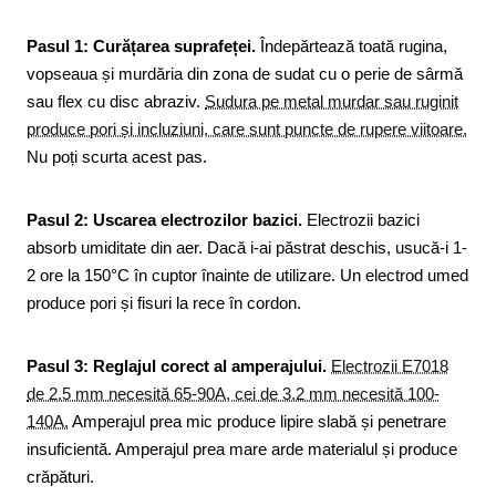
Pasul 1: Curățarea suprafeței.
Îndepărtează toată rugina,
vopseaua și murdăria din zona de sudat cu o perie de sârmă
sau flex cu disc abraziv.
Sudura pe metal murdar sau ruginit
produce pori și incluziuni, care sunt puncte de rupere viitoare.
Nu poți scurta acest pas.
Pasul 2: Uscarea electrozilor bazici.
Electrozii bazici
absorb umiditate din aer. Dacă i-ai păstrat deschis, usucă-i 1-
2 ore la 150°C în cuptor înainte de utilizare. Un electrod umed
produce pori și fisuri la rece în cordon.
Pasul 3: Reglajul corect al amperajului.
Electrozii E7018
de 2.5 mm necesită 65-90A, cei de 3.2 mm necesită 100-
140A.
Amperajul prea mic produce lipire slabă și penetrare
insuficientă. Amperajul prea mare arde materialul și produce
crăpături.