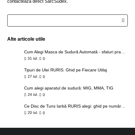
contactează direct SarcSudex.
Alte articole utile
Cum Alegi Masca de Sudură Automată - sfaturi practice
31
iul.
0
Tipuri de Ulei RURIS: Ghid pe Fiecare Utilaj
27
iul.
0
Cum alegi aparatul de sudură: MIG, MMA, TIG
24
iul.
0
Ce Disc de Tuns Iarbă RURIS alegi: ghid pe număr de tăișuri și tip de vegetație
20
iul.
0