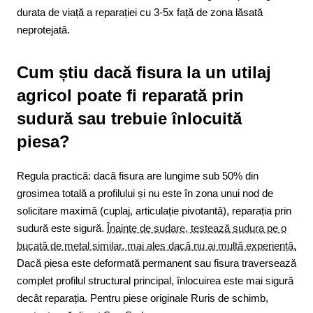
durata de viață a reparației cu 3-5x față de zona lăsată
neprotejată.
Cum știu dacă fisura la un utilaj
agricol poate fi reparată prin
sudură sau trebuie înlocuită
piesa?
Regula practică: dacă fisura are lungime sub 50% din
grosimea totală a profilului și nu este în zona unui nod de
solicitare maximă (cuplaj, articulație pivotantă), reparația prin
sudură este sigură.
Înainte de sudare, testează sudura pe o
bucată de metal similar, mai ales dacă nu ai multă experiență.
Dacă piesa este deformată permanent sau fisura traversează
complet profilul structural principal, înlocuirea este mai sigură
decât reparația. Pentru piese originale Ruris de schimb,