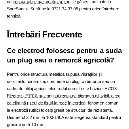
de
consumabile gaz pentru sezon
, le găsești pe toate la
SarcSudex. Sună-ne la 0721 34 37 05 pentru orice întrebare
tehnică.
Întrebări Frecvente
Ce electrod folosesc pentru a suda
un plug sau o remorcă agricolă?
Pentru orice structură metalică supusă vibrațiilor și
solicitărilor dinamice, cum este un plug, o remorcă sau un
cadru de utilaj agricol, electrodul corect este bazicul E7018.
Electrozii E7018 au conținut redus de hidrogen difuzibil, ceea
ce elimină riscul de fisuri la rece în cordon
, fenomen comun
la electrozii rutilici folosiți greșit pe structuri de rezistență.
Diametrul 3.2 mm la 100-140A este alegerea standard pentru
grosimi de 5-10 mm.