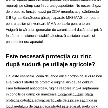
reparații pe câmp sau în curtea gospodăriei. Nu necesită gaz
de protecție, funcționează pe 230V monofazat și cântărește
3-6 kg.
La SarcSudex găsești aparate MIG-MAG compacte
pentru atelier și invertoare MMA portabile pentru teren.
Asigură-te că ai un generator de curent stabil dacă nu ai priză
în câmp: tensiunea instabilă afectează calitatea arcului și
poate deteriora aparatul.
Este necesară protecția cu zinc
după sudură pe utilaje agricole?
Da, este esențială. Zona de lângă orice cordon de sudură nou
și-a pierdut stratul de protecție original din cauza căldurii.
Fără tratament anticoroziv, rugina reapare în 2-4 săptămâni
în condiții de câmp cu umezeală.
Spray-ul cu zinc oferă
protecție catodică activă: particulele de zinc se sacrifică în
locul metalului de bază dacă stratul este zgâriat
, prelungind