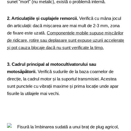
sunet "mort" (nu metalic), există o problemă internă.
2. Articulațiile și cuplajele remorcii.
Verifică cu mâna jocul
din articulații: dacă mișcarea are mai mult de 2-3 mm, zona
de fixare este uzată.
Componentele mobile supuse mișcărilor
de ridicare, rotire sau deplasare sunt expuse uzurii accelerate
și pot cauza blocaje dacă nu sunt verificate la timp.
3. Cadrul principal al motocultivatorului sau
motosăpătorii.
Verifică sudurile de la baza coarnelor de
direcție, la cadrul motor și la suportul transmisiei. Acestea
sunt punctele cu vibrații maxime și prima locație unde apar
fisurile la utilajele mai vechi.