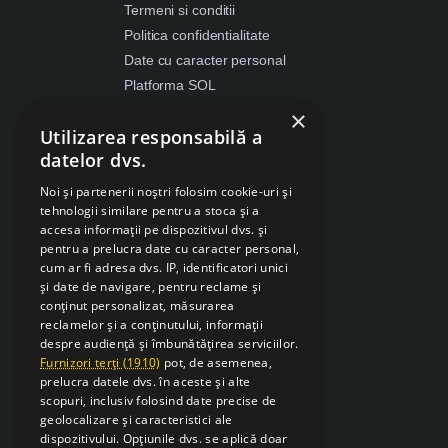
Termeni si conditii
Politica confidentialitate
Date cu caracter personal
Platforma SOL
ANPC
×
Utilizarea responsabilă a
Despre Cookies
datelor dvs.
Retragere din contract
Noi și partenerii noștri folosim cookie-uri și
tehnologii similare pentru a stoca și a
accesa informații pe dispozitivul dvs. și
pentru a prelucra date cu caracter personal,
cum ar fi adresa dvs. IP, identificatori unici
și date de navigare, pentru reclame și
conținut personalizat, măsurarea
reclamelor și a conținutului, informații
despre audiență și îmbunătățirea serviciilor.
Furnizori terți (1910)
pot, de asemenea,
prelucra datele dvs. în aceste și alte
scopuri, inclusiv folosind date precise de
geolocalizare și caracteristici ale
dispozitivului. Opțiunile dvs. se aplică doar