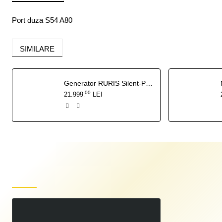
Port duza S54 A80
SIMILARE
Generator RURIS Silent-Power DG15KVA 27 CP - 13 kW insonorizat, pornire electrica cu ATS inclus
00
21.999
LEI
,
Produse recent vizualizate
Port Duza S54 A80