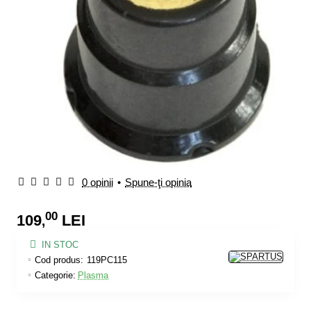
0 opinii
•
Spune-ţi opinia
00
109
LEI
,
IN STOC
Cod produs:
119PC115
Categorie:
Plasma