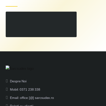
Produse recent vizualizate
Pompa Submersibila RURIS AQUA 790 550 W
00
799
LEI
,
Despre Noi
Mobil: 0371 238 338
Email: office [@] sarcsudex.ro
Relatii cu clientii