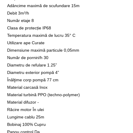
Adâncime maximă de scufundare 15m
Debit 3m³/h
Număr etaje 8
Clasa de protecție IP68
Temperatura maximă de lucru 35° C
Utilizare ape Curate
Dimensiune maximă particule 0,05mm
Număr de porniri/h 30
Diametru de refulare 1.25”
Diametru exterior pompă 4”
Înălţime corp pompă 77 cm
Material carcasă Inox
Material turbină PPO (techno-polymer)
Material difuzor -
Răcire motor În ulei
Lungime cablu 25m
Bobinaj 100% Cupru
Panou control Da