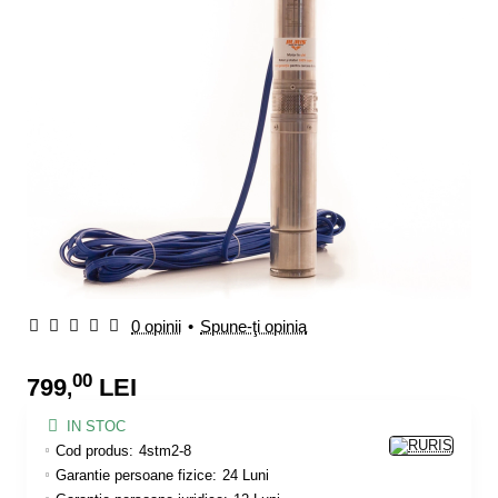
0 opinii
•
Spune-ţi opinia
00
799
LEI
,
IN STOC
Cod produs:
4stm2-8
Garantie persoane fizice:
24 Luni