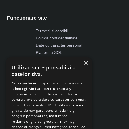
Functionare site
Termeni si conditii
Politica confidentialitate
Date cu caracter personal
Platforma SOL
ANPC
×
Utilizarea responsabilă a
Despre Cookies
datelor dvs.
Retragere din contract
Noi și partenerii noștri folosim cookie-uri și
tehnologii similare pentru a stoca și a
accesa informații pe dispozitivul dvs. și
pentru a prelucra date cu caracter personal,
cum ar fi adresa dvs. IP, identificatori unici
și date de navigare, pentru reclame și
conținut personalizat, măsurarea
reclamelor și a conținutului, informații
despre audiență și îmbunătățirea serviciilor.