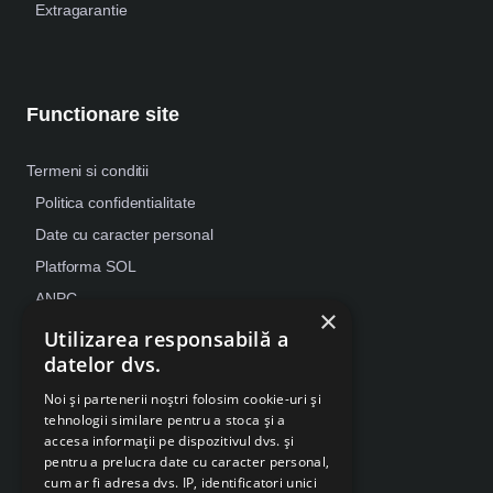
Extragarantie
Functionare site
Termeni si conditii
Politica confidentialitate
Date cu caracter personal
Platforma SOL
ANPC
×
Despre Cookies
Utilizarea responsabilă a
datelor dvs.
Retragere din contract
Noi și partenerii noștri folosim cookie-uri și
tehnologii similare pentru a stoca și a
accesa informații pe dispozitivul dvs. și
pentru a prelucra date cu caracter personal,
cum ar fi adresa dvs. IP, identificatori unici