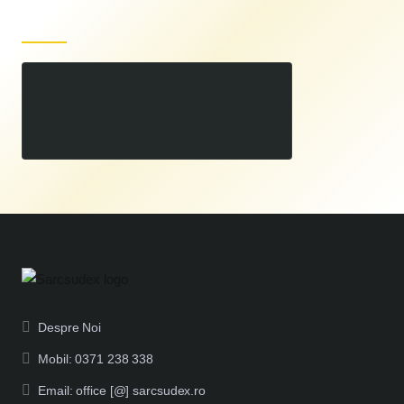
Produse recent vizualizate
Pompa de gradina RURIS AquaPump 990 S
00
369
LEI
,
Despre Noi
Mobil: 0371 238 338
Email: office [@] sarcsudex.ro