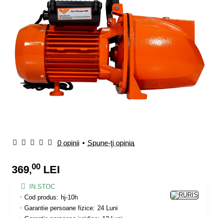
0 opinii
•
Spune-ţi opinia
00
369
LEI
,
IN STOC
Cod produs:
hj-10h
Garantie persoane fizice:
24 Luni