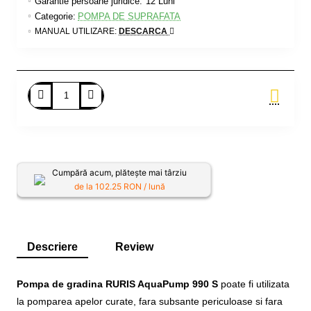
Garantie persoane juridice:
12 Luni
Categorie:
POMPA DE SUPRAFATA
MANUAL UTILIZARE:
DESCARCA
Adauga in Cos
Cumpără acum, plătește mai târziu
de la
102.25
RON / lună
Descriere
Review
Pompa de gradina RURIS AquaPump 990 S
poate fi utilizata
la pomparea apelor curate, fara subsante periculoase si fara