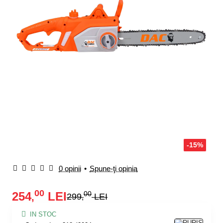
-15%
0 opinii
•
Spune-ţi opinia
00
254
LEI
00
,
299
LEI
,
IN STOC