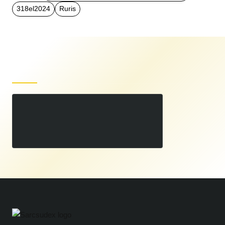
318el2024
Ruris
Produse recent vizualizate
Motoferastrau electric DAC 318 EL 1800 W
00
254
LEI
00
299
LEI
,
,