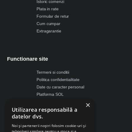
Istoric comenzi
Plata in rate
Formular de retur
Cum cumpar
Extragarantie
Functionare site
Termeni si conditii
Politica confidentialitate
Date cu caracter personal
Platforma SOL
ANPC
×
Utilizarea responsabilă a
Despre Cookies
datelor dvs.
Retragere din contract
Noi și partenerii noștri folosim cookie-uri și
tehnologii similare pentru a stoca și a