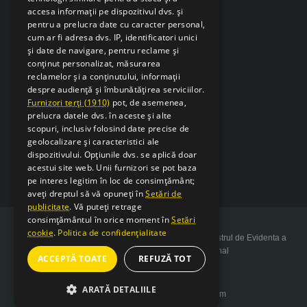
accesa informații pe dispozitivul dvs. și
pentru a prelucra date cu caracter personal,
cum ar fi adresa dvs. IP, identificatori unici
și date de navigare, pentru reclame și
conținut personalizat, măsurarea
reclamelor și a conținutului, informații
despre audiență și îmbunătățirea serviciilor.
Furnizori terți (1910)
pot, de asemenea,
prelucra datele dvs. în aceste și alte
scopuri, inclusiv folosind date precise de
geolocalizare și caracteristici ale
dispozitivului. Opțiunile dvs. se aplică doar
acestui site web. Unii furnizori se pot baza
pe interes legitim în loc de consimțământ;
aveți dreptul să vă opuneți în
Setări de
publicitate
. Vă puteți retrage
consimțământul în orice moment în
Setări
cookie
.
Politica de confidențialitate
Copyright 2026 SarcSudex.ro Website inscris in Registrul de Evidenta a
Prelucrarii de Date cu Caracter Personal
ACCEPTĂ TOATE
REFUZĂ TOT
ARATĂ DETALIILE
Website design by web-Bsolutions.com