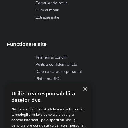
Formular de retur
Cum cumpar
Extragarantie
Functionare site
Termeni si conditii
Politica confidentialitate
Date cu caracter personal
Platforma SOL
ANPC
×
Utilizarea responsabilă a
Despre Cookies
datelor dvs.
Retragere din contract
Noi și partenerii noștri folosim cookie-uri și
tehnologii similare pentru a stoca și a
accesa informații pe dispozitivul dvs. și
pentru a prelucra date cu caracter personal,