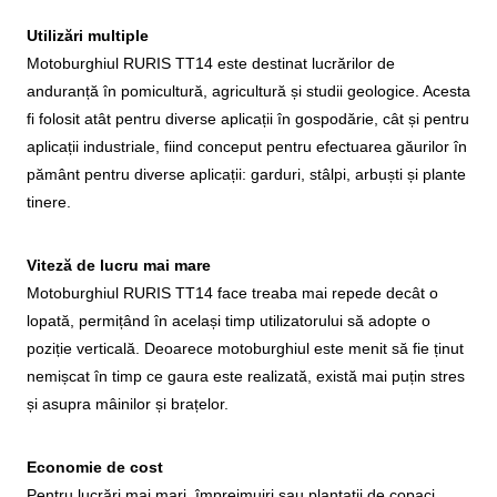
Utilizări multiple
Motoburghiul RURIS TT14 este destinat lucrărilor de
anduranță în pomicultură, agricultură și studii geologice. Acesta
fi folosit atât pentru diverse aplicații în gospodărie, cât și pentru
aplicații industriale, fiind conceput pentru efectuarea găurilor în
pământ pentru diverse aplicații: garduri, stâlpi, arbuști și plante
tinere.
Viteză de lucru mai mare
Motoburghiul RURIS TT14 face treaba mai repede decât o
lopată, permițând în același timp utilizatorului să adopte o
poziție verticală. Deoarece motoburghiul este menit să fie ținut
nemișcat în timp ce gaura este realizată, există mai puțin stres
și asupra mâinilor și brațelor.
Economie de cost
Pentru lucrări mai mari, împrejmuiri sau plantații de copaci,