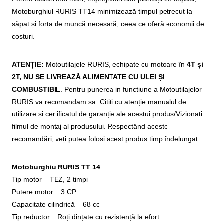
Motoburghiul RURIS TT14 minimizează timpul petrecut la
săpat și forța de muncă necesară, ceea ce oferă economii de
costuri.
ATENȚIE:
Motoutilajele RURIS, echipate cu motoare în
4T și
2T, NU SE LIVREAZĂ ALIMENTATE CU ULEI ȘI
COMBUSTIBIL
. Pentru punerea in functiune a Motoutilajelor
RURIS va recomandam sa: Citiți cu atenție manualul de
utilizare și certificatul de garanție ale acestui produs/Vizionati
filmul de montaj al produsului. Respectând aceste
recomandări, veți putea folosi acest produs timp îndelungat.
Motoburghiu RURIS TT 14
Tip motor TEZ, 2 timpi
Putere motor 3 CP
Capacitate cilindrică 68 cc
Tip reductor Roți dințate cu rezistență la efort