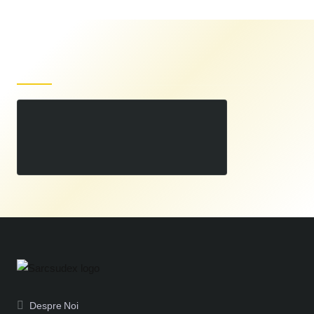
Produse recent vizualizate
Motoburghiu RURIS TT 14 3CP
00
1.799
LEI
,
Despre Noi