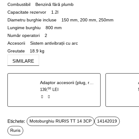
Combustibil Benzină fără plumb
Capacitate rezervor 1.2l
Diametru burghie incluse 150 mm, 200 mm, 250mm
Lungime burghiu 800 mm
Număr operatori 2
Accesorii Sistem antivibrații cu arc
Greutate 18.9 kg
SIMILARE
Adaptor accesorii {plug, rarita reglabila} TS103
00
139
LEI
,
Etichete:
Motoburghiu RURIS TT 14 3CP
14142019
Ruris