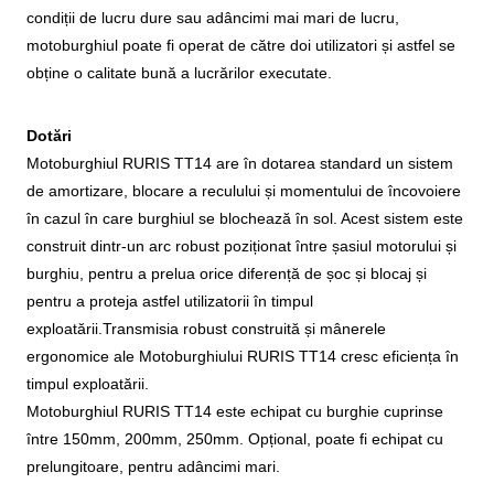
condiții de lucru dure sau adâncimi mai mari de lucru,
motoburghiul poate fi operat de către doi utilizatori și astfel se
obține o calitate bună a lucrărilor executate.
Dotări
Motoburghiul RURIS TT14 are în dotarea standard un sistem
de amortizare, blocare a reculului și momentului de încovoiere
în cazul în care burghiul se blochează în sol. Acest sistem este
construit dintr-un arc robust poziționat între șasiul motorului și
burghiu, pentru a prelua orice diferență de șoc și blocaj și
pentru a proteja astfel utilizatorii în timpul
exploatării.
Transmisia robust construită și mânerele
ergonomice ale Motoburghiului RURIS TT14 cresc eficiența în
timpul exploatării.
Motoburghiul RURIS TT14 este echipat cu burghie cuprinse
între 150mm, 200mm, 250mm. Opțional, poate fi echipat cu
prelungitoare, pentru adâncimi mari.