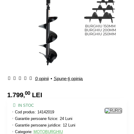
0 opinii
•
Spune-ţi opinia
00
1.799
LEI
,
IN STOC
Cod produs:
14142019
Garantie persoane fizice:
24 Luni
Garantie persoane juridice:
12 Luni
Categorie:
MOTOBURGHIU