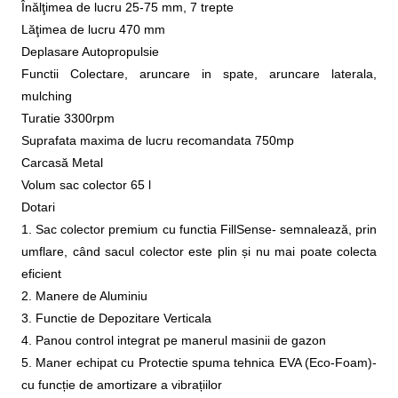
Înălţimea de lucru 25-75 mm, 7 trepte
Lăţimea de lucru 470 mm
Deplasare Autopropulsie
Functii Colectare, aruncare in spate, aruncare laterala,
mulching
Turatie 3300rpm
Suprafata maxima de lucru recomandata 750mp
Carcasă Metal
Volum sac colector 65 l
Dotari
1. Sac colector premium cu functia FillSense- semnalează, prin
umflare, când sacul colector este plin și nu mai poate colecta
eficient
2. Manere de Aluminiu
3. Functie de Depozitare Verticala
4. Panou control integrat pe manerul masinii de gazon
5. Maner echipat cu Protectie spuma tehnica EVA (Eco-Foam)-
cu funcție de amortizare a vibrațiilor