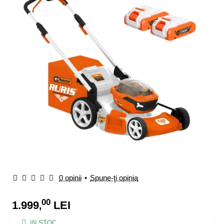
0 opinii
•
Spune-ţi opinia
00
1.999
LEI
,
IN STOC