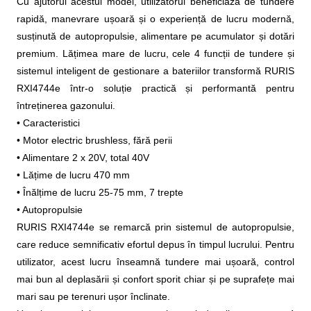
Cu ajutorul acestui model, utilizatorul beneficiază de tundere
rapidă, manevrare ușoară și o experiență de lucru modernă,
susținută de autopropulsie, alimentare pe acumulator și dotări
premium. Lățimea mare de lucru, cele 4 funcții de tundere și
sistemul inteligent de gestionare a bateriilor transformă RURIS
RXI4744e într-o soluție practică și performantă pentru
întreținerea gazonului.
• Caracteristici
• Motor electric brushless, fără perii
• Alimentare 2 x 20V, total 40V
• Lățime de lucru 470 mm
• Înălțime de lucru 25-75 mm, 7 trepte
• Autopropulsie
RURIS RXI4744e se remarcă prin sistemul de autopropulsie,
care reduce semnificativ efortul depus în timpul lucrului. Pentru
utilizator, acest lucru înseamnă tundere mai ușoară, control
mai bun al deplasării și confort sporit chiar și pe suprafețe mai
mari sau pe terenuri ușor înclinate.