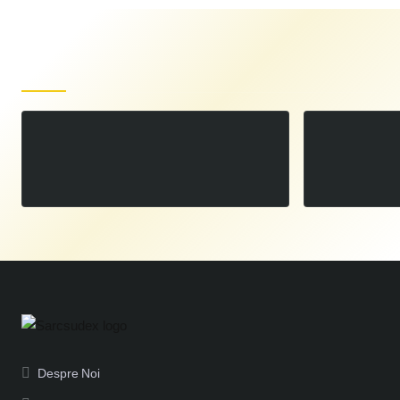
Produse recent vizualizate
Masina de tuns gazon pe Acumulator RURIS RXI 4744e {contine 2 acumulatori 2400e x-charge}
00
1.999
LEI
,
Despre Noi