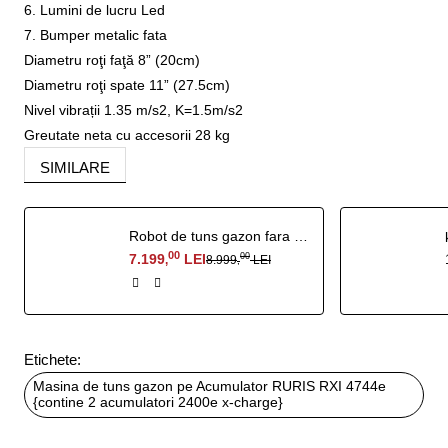
6. Lumini de lucru Led
7. Bumper metalic fata
Diametru roţi faţă 8” (20cm)
Diametru roţi spate 11” (27.5cm)
Nivel vibrații 1.35 m/s2, K=1.5m/s2
Greutate neta cu accesorii 28 kg
SIMILARE
Robot de tuns gazon fara fir perimetral RURIS Sentinel 1500
00
7.199
LEI
00
8.999
LEI
,
,
Etichete:
Masina de tuns gazon pe Acumulator RURIS RXI 4744e
{contine 2 acumulatori 2400e x-charge}