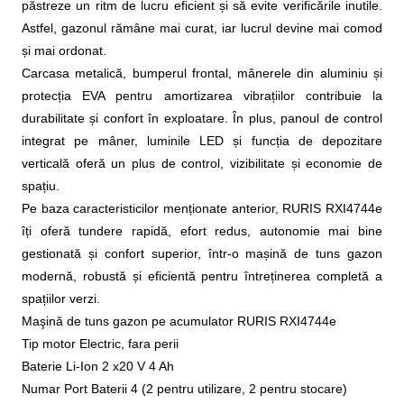
păstreze un ritm de lucru eficient și să evite verificările inutile.
Astfel, gazonul rămâne mai curat, iar lucrul devine mai comod
și mai ordonat.
Carcasa metalică, bumperul frontal, mânerele din aluminiu și
protecția EVA pentru amortizarea vibrațiilor contribuie la
durabilitate și confort în exploatare. În plus, panoul de control
integrat pe mâner, luminile LED și funcția de depozitare
verticală oferă un plus de control, vizibilitate și economie de
spațiu.
Pe baza caracteristicilor menționate anterior, RURIS RXI4744e
îți oferă tundere rapidă, efort redus, autonomie mai bine
gestionată și confort superior, într-o mașină de tuns gazon
modernă, robustă și eficientă pentru întreținerea completă a
spațiilor verzi.
Maşină de tuns gazon pe acumulator RURIS RXI4744e
Tip motor Electric, fara perii
Baterie Li-Ion 2 x20 V 4 Ah
Numar Port Baterii 4 (2 pentru utilizare, 2 pentru stocare)