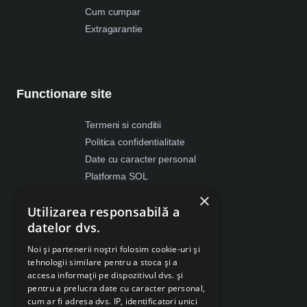
Cum cumpar
Extragarantie
Functionare site
Termeni si conditii
Politica confidentialitate
Date cu caracter personal
Platforma SOL
ANPC
×
Utilizarea responsabilă a
Despre Cookies
datelor dvs.
Retragere din contract
Noi și partenerii noștri folosim cookie-uri și
tehnologii similare pentru a stoca și a
accesa informații pe dispozitivul dvs. și
pentru a prelucra date cu caracter personal,
cum ar fi adresa dvs. IP, identificatori unici