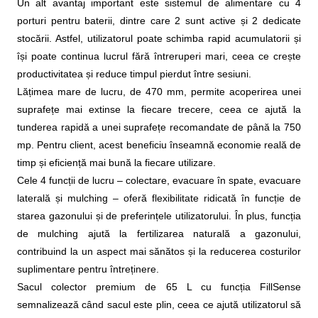
Un alt avantaj important este sistemul de alimentare cu 4
porturi pentru baterii, dintre care 2 sunt active și 2 dedicate
stocării. Astfel, utilizatorul poate schimba rapid acumulatorii și
își poate continua lucrul fără întreruperi mari, ceea ce crește
productivitatea și reduce timpul pierdut între sesiuni.
Lățimea mare de lucru, de 470 mm, permite acoperirea unei
suprafețe mai extinse la fiecare trecere, ceea ce ajută la
tunderea rapidă a unei suprafețe recomandate de până la 750
mp. Pentru client, acest beneficiu înseamnă economie reală de
timp și eficiență mai bună la fiecare utilizare.
Cele 4 funcții de lucru – colectare, evacuare în spate, evacuare
laterală și mulching – oferă flexibilitate ridicată în funcție de
starea gazonului și de preferințele utilizatorului. În plus, funcția
de mulching ajută la fertilizarea naturală a gazonului,
contribuind la un aspect mai sănătos și la reducerea costurilor
suplimentare pentru întreținere.
Sacul colector premium de 65 L cu funcția FillSense
semnalizează când sacul este plin, ceea ce ajută utilizatorul să