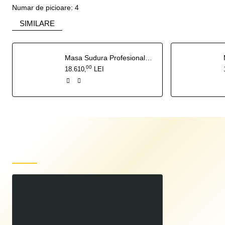
Numar de picioare: 4
SIMILARE
Masa Sudura Profesionala GPPH PRO 1500x1480
00
18.610
LEI
,
Produse recent vizualizate
Masa Sudura Profesionala GPPH PRO 1500x1000
00
15.920
LEI
,