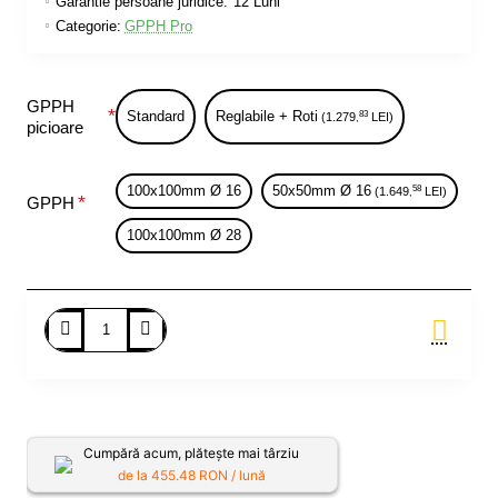
Garantie persoane juridice:
12 Luni
Categorie:
GPPH Pro
GPPH
Standard
Reglabile + Roti
83
(1.279
LEI)
,
picioare
100x100mm Ø 16
50x50mm Ø 16
58
(1.649
LEI)
,
GPPH
100x100mm Ø 28
Adauga in Cos
Cumpără acum, plătește mai târziu
de la
455.48
RON / lună