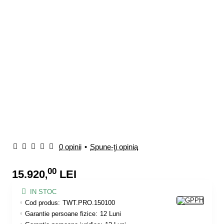
0 opinii
•
Spune-ţi opinia
00
15.920
LEI
,
IN STOC
Cod produs:
TWT.PRO.150100
Garantie persoane fizice:
12 Luni