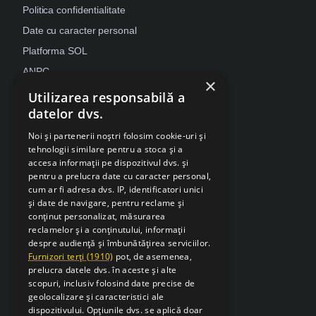
Politica confidentialitate
Date cu caracter personal
Platforma SOL
ANPC
×
Despre Cookies
Utilizarea responsabilă a
datelor dvs.
Retragere din contract
Noi și partenerii noștri folosim cookie-uri și
tehnologii similare pentru a stoca și a
accesa informații pe dispozitivul dvs. și
pentru a prelucra date cu caracter personal,
cum ar fi adresa dvs. IP, identificatori unici
și date de navigare, pentru reclame și
conținut personalizat, măsurarea
reclamelor și a conținutului, informații
despre audiență și îmbunătățirea serviciilor.
Furnizori terți (1910)
pot, de asemenea,
prelucra datele dvs. în aceste și alte
scopuri, inclusiv folosind date precise de
geolocalizare și caracteristici ale
dispozitivului. Opțiunile dvs. se aplică doar