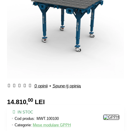
0 opinii
•
Spune-ţi opinia
00
14.810
LEI
,
IN STOC
Cod produs:
MWT.100100
Categorie:
Mese modulare GPPH