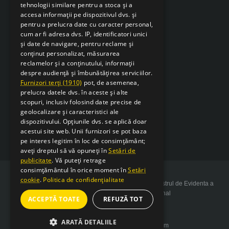
tehnologii similare pentru a stoca și a
accesa informații pe dispozitivul dvs. și
pentru a prelucra date cu caracter personal,
cum ar fi adresa dvs. IP, identificatori unici
și date de navigare, pentru reclame și
conținut personalizat, măsurarea
reclamelor și a conținutului, informații
despre audiență și îmbunătățirea serviciilor.
Furnizori terți (1910)
pot, de asemenea,
prelucra datele dvs. în aceste și alte
scopuri, inclusiv folosind date precise de
geolocalizare și caracteristici ale
dispozitivului. Opțiunile dvs. se aplică doar
acestui site web. Unii furnizori se pot baza
pe interes legitim în loc de consimțământ;
aveți dreptul să vă opuneți în
Setări de
publicitate
. Vă puteți retrage
consimțământul în orice moment în
Setări
cookie
.
Politica de confidențialitate
Copyright 2026 SarcSudex.ro Website inscris in Registrul de Evidenta a
Prelucrarii de Date cu Caracter Personal
ACCEPTĂ TOATE
REFUZĂ TOT
ARATĂ DETALIILE
Website design by web-Bsolutions.com