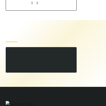
Produse recent vizualizate
Masa sudura Modulara GPPH Standard dimensiune configurabila
00
14.810
LEI
,