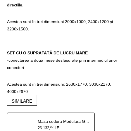
direcțiile.
Acestea sunt în trei dimensiuni:2000x1000, 2400x1200 și
3200x1500.
SET CU O SUPRAFAȚĂ DE LUCRU MARE
-conectarea a două mese desfășurate prin intermediul unor
conectori.
Acestea sunt în trei dimensiuni: 2630x1770, 3030x2170,
4000x2670.
SIMILARE
Masa sudura Modulara GPPH Nitrurata configurabila
00
26.132
LEI
,