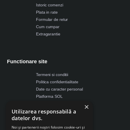
Istoric comenzi
Plata in rate
Formular de retur
Cum cumpar
Extragarantie
Functionare site
Termeni si conditii
Politica confidentialitate
Date cu caracter personal
Platforma SOL
ANPC
×
Utilizarea responsabilă a
Despre Cookies
datelor dvs.
Retragere din contract
Noi și partenerii noștri folosim cookie-uri și