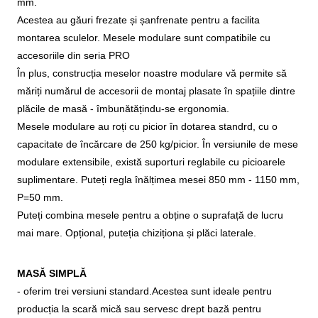
mm.
Acestea au găuri frezate și șanfrenate pentru a facilita
montarea sculelor. Mesele modulare sunt compatibile cu
accesoriile din seria PRO
În plus, construcția meselor noastre modulare vă permite să
măriți numărul de accesorii de montaj plasate în spațiile dintre
plăcile de masă - îmbunătățindu-se ergonomia.
Mesele modulare au roți cu picior în dotarea standrd, cu o
capacitate de încărcare de 250 kg/picior. În versiunile de mese
modulare extensibile, există suporturi reglabile cu picioarele
suplimentare. Puteți regla înălțimea mesei 850 mm - 1150 mm,
P=50 mm.
Puteți combina mesele pentru a obține o suprafață de lucru
mai mare. Opțional, puteția chiziționa și plăci laterale.
MASĂ SIMPLĂ
- oferim trei versiuni standard.Acestea sunt ideale pentru
producția la scară mică sau servesc drept bază pentru