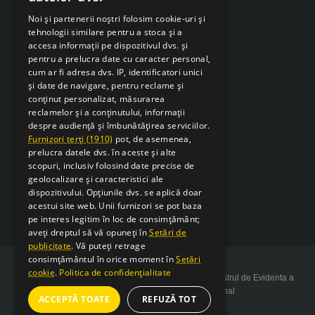
Noi și partenerii noștri folosim cookie-uri și
tehnologii similare pentru a stoca și a
accesa informații pe dispozitivul dvs. și
pentru a prelucra date cu caracter personal,
cum ar fi adresa dvs. IP, identificatori unici
și date de navigare, pentru reclame și
conținut personalizat, măsurarea
reclamelor și a conținutului, informații
despre audiență și îmbunătățirea serviciilor.
Furnizori terți (1910)
pot, de asemenea,
prelucra datele dvs. în aceste și alte
scopuri, inclusiv folosind date precise de
geolocalizare și caracteristici ale
dispozitivului. Opțiunile dvs. se aplică doar
acestui site web. Unii furnizori se pot baza
pe interes legitim în loc de consimțământ;
aveți dreptul să vă opuneți în
Setări de
publicitate
. Vă puteți retrage
consimțământul în orice moment în
Setări
cookie
.
Politica de confidențialitate
Copyright 2026 SarcSudex.ro Website inscris in Registrul de Evidenta a
Prelucrarii de Date cu Caracter Personal
ACCEPTĂ TOATE
REFUZĂ TOT