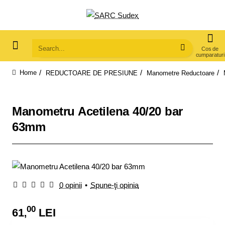
Search...
REDUCTOARE DE PRESIUNE
Manometre Reductoare
home
Manometru Acetilena 40/20 bar
63mm
0 opinii
•
Spune-ţi opinia
00
61
LEI
,