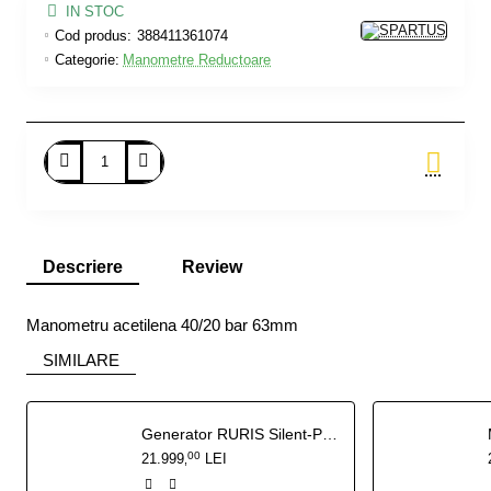
IN STOC
Cod produs:
388411361074
Categorie:
Manometre Reductoare
Adauga in Cos
Descriere
Review
Manometru acetilena 40/20 bar 63mm
SIMILARE
Generator RURIS Silent-Power DG15KVA 27 CP - 13 kW insonorizat, pornire electrica cu ATS inclus
00
21.999
LEI
,