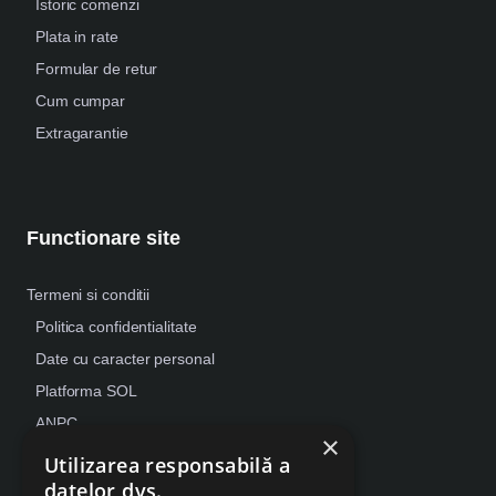
Istoric comenzi
Plata in rate
Formular de retur
Cum cumpar
Extragarantie
Functionare site
Termeni si conditii
Politica confidentialitate
Date cu caracter personal
Platforma SOL
ANPC
×
Despre Cookies
Utilizarea responsabilă a
datelor dvs.
Retragere din contract