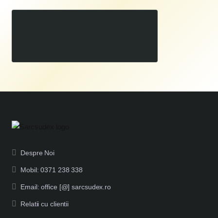
Kit Banc Sudura Profesional Rhino Cart 1200x1200 + 66 Accesorii
00
24.000
LEI
,
Despre Noi
Mobil: 0371 238 338
Email: office [@] sarcsudex.ro
Relatii cu clientii