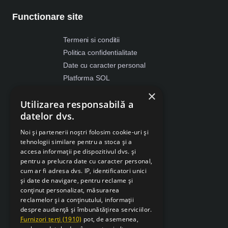
Functionare site
Termeni si conditii
Politica confidentialitate
Date cu caracter personal
Platforma SOL
ANPC
×
Utilizarea responsabilă a
Despre Cookies
datelor dvs.
Retragere din contract
Noi și partenerii noștri folosim cookie-uri și
tehnologii similare pentru a stoca și a
accesa informații pe dispozitivul dvs. și
pentru a prelucra date cu caracter personal,
cum ar fi adresa dvs. IP, identificatori unici
și date de navigare, pentru reclame și
conținut personalizat, măsurarea
reclamelor și a conținutului, informații
despre audiență și îmbunătățirea serviciilor.
Furnizori terți (1910)
pot, de asemenea,