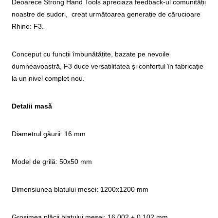
Deoarece Strong Hand Tools apreciaza feedback-ul comunității
noastre de sudori, creat următoarea generație de cărucioare
Rhino: F3.
Conceput cu funcții îmbunătățite, bazate pe nevoile
dumneavoastră, F3 duce versatilitatea și confortul în fabricație
la un nivel complet nou.
Detalii masă
Diametrul găurii: 16 mm
Model de grilă: 50x50 mm
Dimensiunea blatului mesei: 1200x1200 mm
Grosimea plăcii blatului mesei: 16,002 ± 0,102 mm