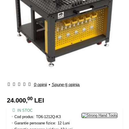
0 opinii
•
Spune-ţi opinia
00
24.000
LEI
,
IN STOC
Cod produs:
TD6-1212Q-K3
Garantie persoane fizice:
12 Luni