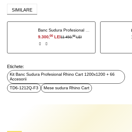
SIMILARE
Banc Sudura Profesional Rhino Cart Mobile Working Station
00
9.300
LEI
00
11.450
LEI
,
,
Etichete:
Kit Banc Sudura Profesional Rhino Cart 1200x1200 + 66
Accesorii
TD6-1212Q-F3
Mese sudura Rhino Cart
Produse recent vizualizate