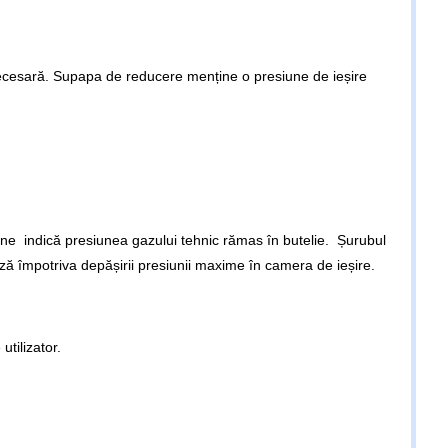
ecesară. Supapa de reducere menține o presiune de ieșire
ne indică presiunea gazului tehnic rămas în butelie. Șurubul
ză împotriva depășirii presiunii maxime în camera de ieșire.
utilizator.