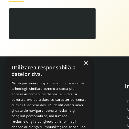
Ideal Reductor Co2 Argon 230/24l/min cu rotametru
00
180
LEI
,
×
Utilizarea responsabilă a
datelor dvs.
Noi și partenerii noștri folosim cookie-uri și
I
tehnologii similare pentru a stoca și a
accesa informații pe dispozitivul dvs. și
pentru a prelucra date cu caracter personal,
Despre Noi
Tr
cum ar fi adresa dvs. IP, identificatori unici
G
și date de navigare, pentru reclame și
Mobil: 0371 238 338
conținut personalizat, măsurarea
reclamelor și a conținutului, informații
Email: office [@] sarcsudex.ro
despre audiență și îmbunătățirea serviciilor.