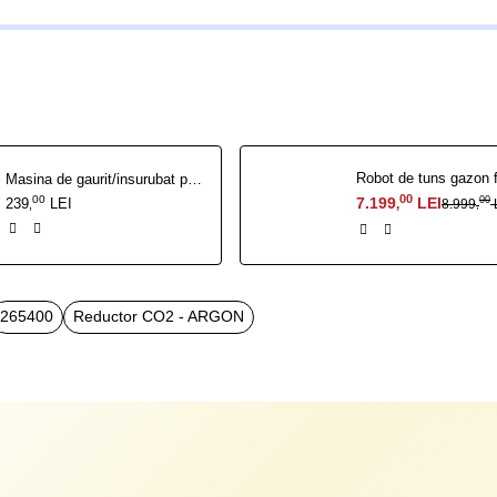
Masina de gaurit/insurubat pe acumulator RURIS RMX 1260
00
00
7.199
LEI
00
239
LEI
8.999
,
,
,
265400
Reductor CO2 - ARGON