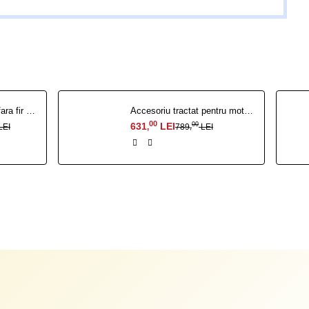
Robot de tuns gazon fara fir perimetral RURIS Sentinel 1500
Accesoriu tractat pentru motosapa navigator 88
00
631
LEI
00
LEI
789
LEI
,
,