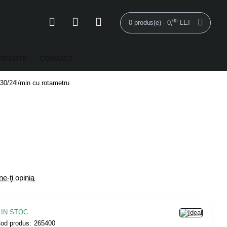
00
0 produs(e) - 0
LEI
,
OFERTE
CONTACT
30/24l/min cu rotametru
e-ţi opinia
IN STOC
od produs:
265400