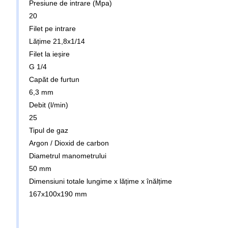
Presiune de intrare (Mpa)
20
Filet pe intrare
Lățime 21,8x1/14
Filet la ieșire
G 1/4
Capăt de furtun
6,3 mm
Debit (l/min)
25
Tipul de gaz
Argon / Dioxid de carbon
Diametrul manometrului
50 mm
Dimensiuni totale lungime x lățime x înălțime
167x100x190 mm