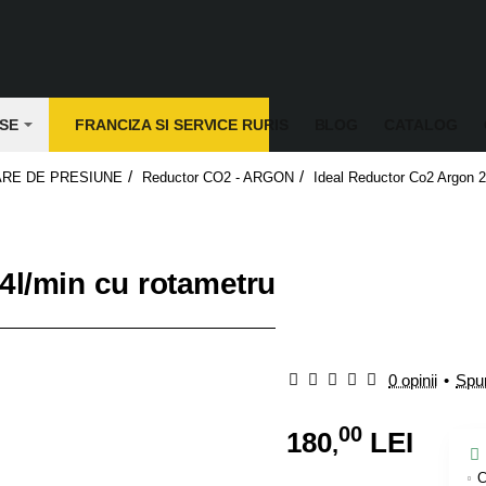
SE
FRANCIZA SI SERVICE RURIS
BLOG
CATALOG
RE DE PRESIUNE
Reductor CO2 - ARGON
Ideal Reductor Co2 Argon 2
4l/min cu rotametru
0 opinii
•
Spun
00
180
LEI
,
C