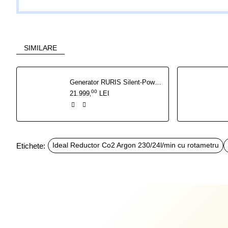
SIMILARE
Generator RURIS Silent-Power DG15KVA 27 CP - 13 kW insonorizat, pornire electrica cu ATS inclus
00
21.999
LEI
,
Etichete:
Ideal Reductor Co2 Argon 230/24l/min cu rotametru
Produse recent vizualizate