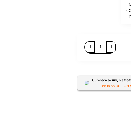
G
G
C
Cumpără acum, plătește
de la
55.00
RON /