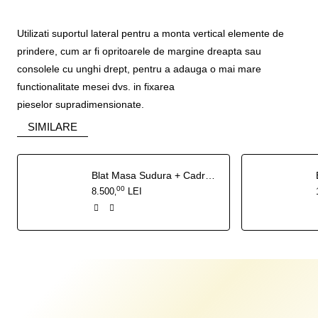
Utilizati suportul lateral pentru a monta vertical elemente de
prindere, cum ar fi opritoarele de margine dreapta sau
consolele cu unghi drept, pentru a adauga o mai mare
functionalitate mesei dvs. in fixarea
pieselor supradimensionate.
SIMILARE
Blat Masa Sudura + Cadru, 1200x750x16 mm, Rhino Cart
00
8.500
LEI
,
Produse recent vizualizate