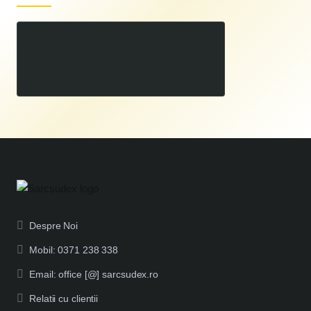
Extensie laterala BuildPro si/sau Rhino Cart
00
124
LEI
,
Despre Noi
Mobil: 0371 238 338
Email: office [@] sarcsudex.ro
Relatii cu clientii