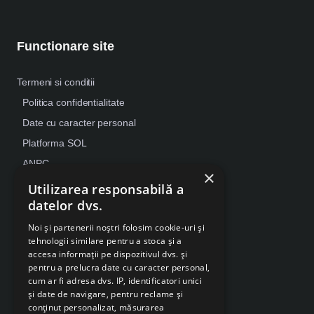
Functionare site
Termeni si conditii
Politica confidentialitate
Date cu caracter personal
Platforma SOL
ANPC
×
Despre Cookies
Utilizarea responsabilă a
datelor dvs.
Retragere din contract
Noi și partenerii noștri folosim cookie-uri și
tehnologii similare pentru a stoca și a
accesa informații pe dispozitivul dvs. și
pentru a prelucra date cu caracter personal,
cum ar fi adresa dvs. IP, identificatori unici
și date de navigare, pentru reclame și
conținut personalizat, măsurarea