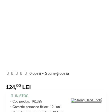
0 opinii
•
Spune-ţi opinia
00
124
LEI
,
IN STOC
Cod produs:
T61825
Garantie persoane fizice:
12 Luni