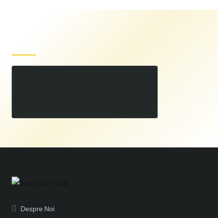
Produse recent vizualizate
Electrozi Wolfram WL15 AURIU 2,0x175mm
00
25
LEI
,
Despre Noi