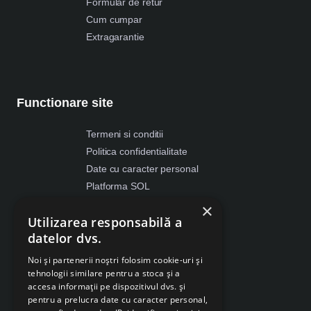
Formular de retur
Cum cumpar
Extragarantie
Functionare site
Termeni si conditii
Politica confidentialitate
Date cu caracter personal
Platforma SOL
ANPC
×
Utilizarea responsabilă a
Despre Cookies
datelor dvs.
Retragere din contract
Noi și partenerii noștri folosim cookie-uri și
tehnologii similare pentru a stoca și a
accesa informații pe dispozitivul dvs. și
pentru a prelucra date cu caracter personal,