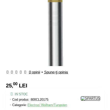
0 opinii
•
Spune-ţi opinia
00
25
LEI
,
IN STOC
Cod produs:
800CL20175
Categorie:
Electrozi Wolfram/Tungsten