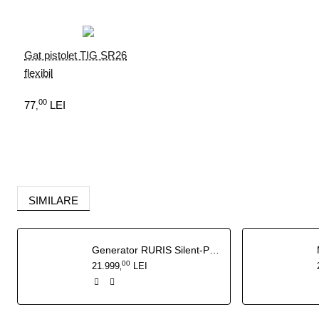
Gat pistolet TIG SR26
flexibil
00
77
LEI
,
Adauga in Cos
SIMILARE
Generator RURIS Silent-Power DG15KVA 27 CP - 13 kW insonorizat, pornire electrica cu ATS inclus
00
21.999
LEI
,