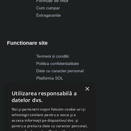
Formular de retur
Cum cumpar
Extragarantie
Functionare site
Termeni si conditii
Politica confidentialitate
Date cu caracter personal
Platforma SOL
ANPC
×
Utilizarea responsabilă a
Despre Cookies
datelor dvs.
Retragere din contract
Noi și partenerii noștri folosim cookie-uri și
tehnologii similare pentru a stoca și a
accesa informații pe dispozitivul dvs. și
pentru a prelucra date cu caracter personal,