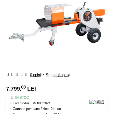
0 opinii
•
Spune-ţi opinia
00
7.799
LEI
,
IN STOC
Cod produs:
3400dlh2024
Garantie persoane fizice:
24 Luni