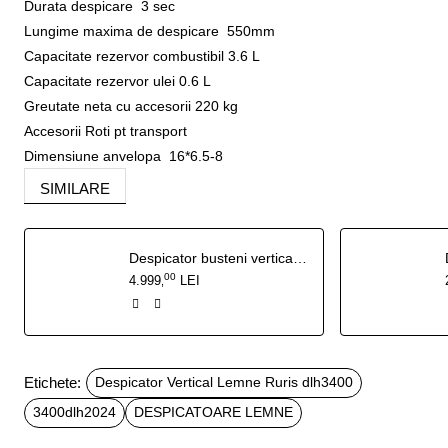
Durata despicare 3 sec
Lungime maxima de despicare 550mm
Capacitate rezervor combustibil 3.6 L
Capacitate rezervor ulei 0.6 L
Greutate neta cu accesorii 220 kg
Accesorii Roti pt transport
Dimensiune anvelopa 16*6.5-8
SIMILARE
Despicator busteni vertical monofazat RURIS DLV 1400 14 Tone lungime maxima bustean 1060 mm putere 3700 W
00
4.999
LEI
,
Etichete:
Despicator Vertical Lemne Ruris dlh3400
3400dlh2024
DESPICATOARE LEMNE