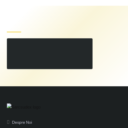
Produse recent vizualizate
Despicator Vertical Lemne Ruris dlh3400
00
7.799
LEI
,
Despre Noi