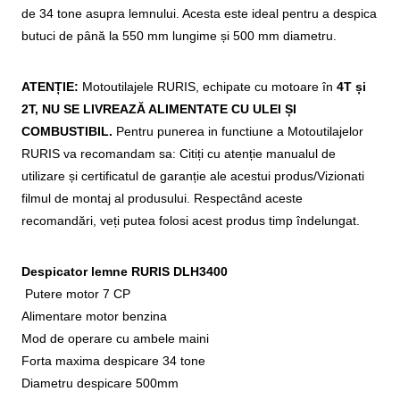
de 34 tone asupra lemnului. Acesta este ideal pentru a despica
butuci de până la 550 mm lungime și 500 mm diametru.
ATENȚIE:
Motoutilajele RURIS, echipate cu motoare în
4T și
2T, NU SE LIVREAZĂ ALIMENTATE CU ULEI ȘI
COMBUSTIBIL.
Pentru punerea in functiune a Motoutilajelor
RURIS va recomandam sa:
Citiți cu atenție manualul de
utilizare și certificatul de garanție ale acestui produs/Vizionati
filmul de montaj al produsului.
Respectând aceste
recomandări, veți putea folosi acest produs timp îndelungat.
Despicator lemne RURIS DLH3400
Putere motor 7 CP
Alimentare motor benzina
Mod de operare cu ambele maini
Forta maxima despicare 34 tone
Diametru despicare 500mm