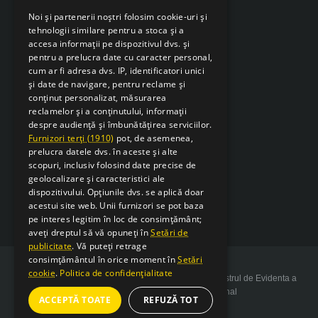
Noi și partenerii noștri folosim cookie-uri și
tehnologii similare pentru a stoca și a
accesa informații pe dispozitivul dvs. și
pentru a prelucra date cu caracter personal,
cum ar fi adresa dvs. IP, identificatori unici
și date de navigare, pentru reclame și
conținut personalizat, măsurarea
reclamelor și a conținutului, informații
despre audiență și îmbunătățirea serviciilor.
Furnizori terți (1910)
pot, de asemenea,
prelucra datele dvs. în aceste și alte
scopuri, inclusiv folosind date precise de
geolocalizare și caracteristici ale
dispozitivului. Opțiunile dvs. se aplică doar
acestui site web. Unii furnizori se pot baza
pe interes legitim în loc de consimțământ;
aveți dreptul să vă opuneți în
Setări de
publicitate
. Vă puteți retrage
consimțământul în orice moment în
Setări
cookie
.
Politica de confidențialitate
Copyright 2026 SarcSudex.ro Website inscris in Registrul de Evidenta a
Prelucrarii de Date cu Caracter Personal
ACCEPTĂ TOATE
REFUZĂ TOT