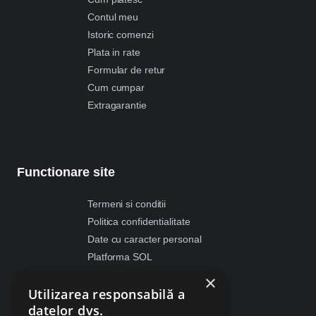
Contul meu
Istoric comenzi
Plata in rate
Formular de retur
Cum cumpar
Extragarantie
Functionare site
Termeni si conditii
Politica confidentialitate
Date cu caracter personal
Platforma SOL
ANPC
×
Utilizarea responsabilă a
Despre Cookies
datelor dvs.
Retragere din contract