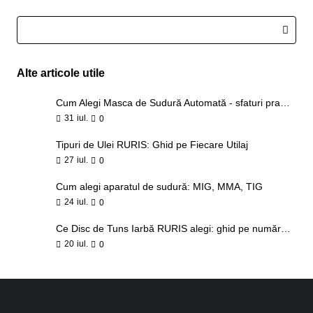
Alte articole utile
Cum Alegi Masca de Sudură Automată - sfaturi practice
31
iul.
0
Tipuri de Ulei RURIS: Ghid pe Fiecare Utilaj
27
iul.
0
Cum alegi aparatul de sudură: MIG, MMA, TIG
24
iul.
0
Ce Disc de Tuns Iarbă RURIS alegi: ghid pe număr de tăișuri și tip de vegetație
20
iul.
0