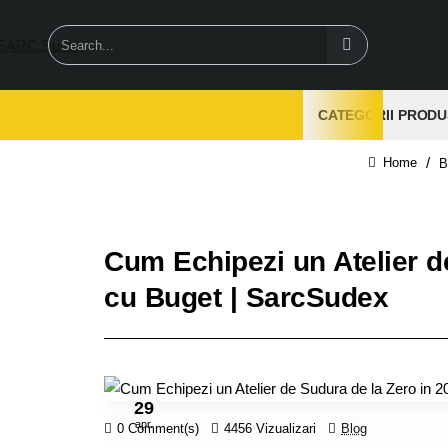
Search...
CATEGORII PRODU
B
home
Cum Echipezi un Atelier d
cu Buget | SarcSudex
29
apr.
0 Comment(s)
4456 Vizualizari
Blog