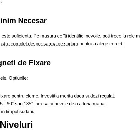
.
Minim Necesar
m
este suficienta. Pe masura ce îti identifici nevoile, poti trece la role m
nostru complet despre sarma de sudura
pentru a alege corect.
neti de Fixare
ele. Optiunile:
ixare pentru cleme. Investitia merita daca sudezi regulat.
5°, 90° sau 135° fara sa ai nevoie de o a treia mana.
 în timpul sudarii.
Niveluri