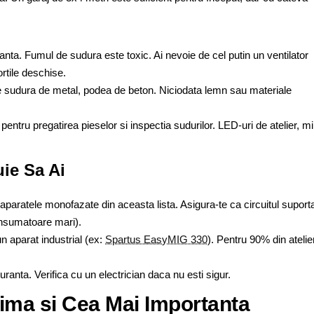
ta. Fumul de sudura este toxic. Ai nevoie de cel putin un ventilator
rtile deschise.
udura de metal, podea de beton. Niciodata lemn sau materiale
ntru pregatirea pieselor si inspectia sudurilor. LED-uri de atelier, m
uie Sa Ai
aparatele monofazate din aceasta lista. Asigura-te ca circuitul suport
onsumatoare mari).
aparat industrial (ex:
Spartus EasyMIG 330
). Pentru 90% din atelie
ranta. Verifica cu un electrician daca nu esti sigur.
ima si Cea Mai Importanta