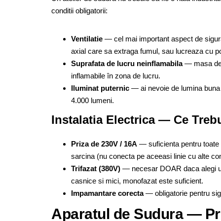
conditii obligatorii:
Ventilatie
— cel mai important aspect de siguran
axial care sa extraga fumul, sau lucreaza cu po
Suprafata de lucru neinflamabila
— masa de s
inflamabile în zona de lucru.
Iluminat puternic
— ai nevoie de lumina buna pe
4.000 lumeni.
Instalatia Electrica — Ce Treb
Priza de 230V / 16A
— suficienta pentru toate 
sarcina (nu conecta pe aceeasi linie cu alte c
Trifazat (380V)
— necesar DOAR daca alegi un 
casnice si mici, monofazat este suficient.
Impamantare corecta
— obligatorie pentru sigu
Aparatul de Sudura — Pr