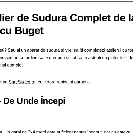
ier de Sudura Complet de l
 cu Buget
ti? Sau ai un aparat de sudura si vrei sa îti completezi atelierul cu to
nevoie, în ce ordine sa le cumperi si cat sa te astepti sa platesti — de
onal complet.
il pe
SarcSudex.ro
, cu livrare rapida si garantie.
— De Unde Începi
ala. Un garaj de 3x4 metri este suficient pentru început, dar cu cateva