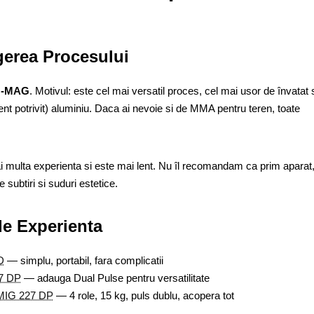
erea Procesului
G-MAG
. Motivul: este cel mai versatil proces, cel mai usor de învatat 
ent potrivit) aluminiu. Daca ai nevoie si de MMA pentru teren, toate
ai multa experienta si este mai lent. Nu îl recomandam ca prim aparat
 subtiri si suduri estetice.
e Experienta
D
— simplu, portabil, fara complicatii
7 DP
— adauga Dual Pulse pentru versatilitate
MIG 227 DP
— 4 role, 15 kg, puls dublu, acopera tot