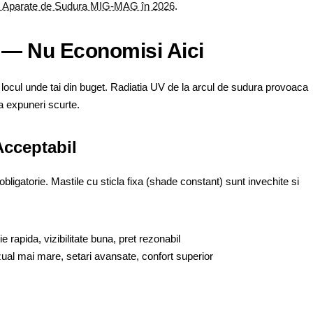
5 Aparate de Sudura MIG-MAG în 2026
.
 — Nu Economisi Aici
 locul unde tai din buget. Radiatia UV de la arcul de sudura provoaca
 la expuneri scurte.
cceptabil
igatorie. Mastile cu sticla fixa (shade constant) sunt invechite si
 rapida, vizibilitate buna, pret rezonabil
al mai mare, setari avansate, confort superior