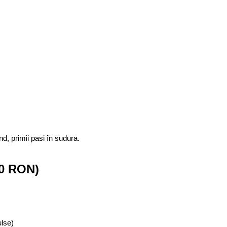
d, primii pasi în sudura.
00 RON)
lse)