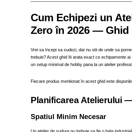
Cum Echipezi un Atel
Zero în 2026 — Ghid
Vrei sa începi sa sudezi, dar nu stii de unde sa pornes
trebuie? Acest ghid îti arata exact ce echipamente ai 
un setup minimal de hobby pana la un atelier profesi
Fiecare produs mentionat în acest ghid este disponib
Planificarea Atelierului 
Spatiul Minim Necesar
Un atelier de sudura nu trebuie sa fie o hala industri