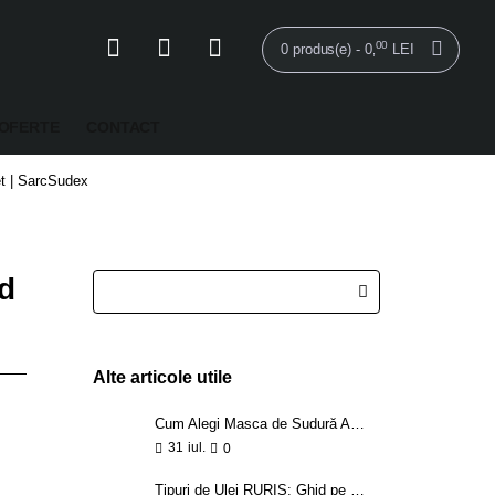
00
0 produs(e) - 0
LEI
,
OFERTE
CONTACT
et | SarcSudex
d
Alte articole utile
Cum Alegi Masca de Sudură Automată - sfaturi practice
31
iul.
0
Tipuri de Ulei RURIS: Ghid pe Fiecare Utilaj