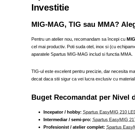
Investitie
MIG-MAG, TIG sau MMA? Aleg
Pentru un atelier nou, recomandam sa începi cu
MI
cel mai productiv. Poti suda otel, inox si (cu echipam
aparatele Spartus MIG-MAG includ si functia MMA.
TIG-ul este excelent pentru precizie, dar necesita m
decat daca stii sigur ca vei lucra exclusiv cu materiale
Buget Recomandat per Nivel d
Incepator / hobby:
Spartus EasyMIG 210 LE
Intermediar / semi-pro:
Spartus EasyMIG 21
Profesionist / atelier complet:
Spartus Easy