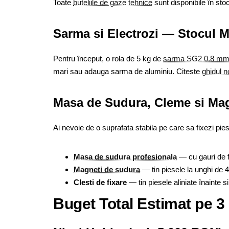
Toate
buteliile de gaze tehnice
sunt disponibile în stoc
Sarma si Electrozi — Stocul 
Pentru început, o rola de 5 kg de
sarma SG2 0.8 m
mari sau adauga sarma de aluminiu. Citeste
ghidul 
Masa de Sudura, Cleme si Mag
Ai nevoie de o suprafata stabila pe care sa fixezi pies
Masa de sudura profesionala
— cu gauri de f
Magneti de sudura
— tin piesele la unghi de 4
Clesti de fixare
— tin piesele aliniate înainte si
Buget Total Estimat pe 3 