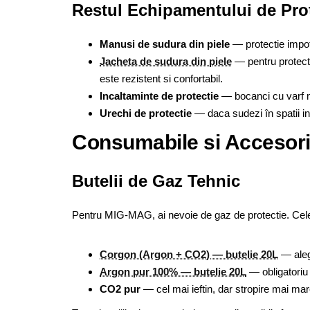
Restul Echipamentului de Pro
Manusi de sudura din piele
— protectie impotr
Jacheta de sudura din piele
— pentru protecti
este rezistent si confortabil.
Incaltaminte de protectie
— bocanci cu varf me
Urechi de protectie
— daca sudezi în spatii in
Consumabile si Accesorii
Butelii de Gaz Tehnic
Pentru MIG-MAG, ai nevoie de gaz de protectie. Cel
Corgon (Argon + CO2) — butelie 20L
— alege
Argon pur 100% — butelie 20L
— obligatoriu 
CO2 pur
— cel mai ieftin, dar stropire mai mar