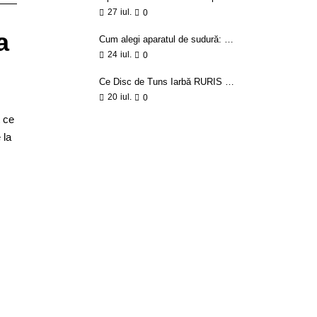
27
iul.
0
a
Cum alegi aparatul de sudură: MIG, MMA, TIG
24
iul.
0
Ce Disc de Tuns Iarbă RURIS alegi: ghid pe număr de tăișuri și tip de vegetație
20
iul.
0
t ce
 la