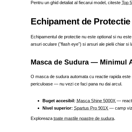
Pentru un ghid detaliat al fiecarui model, citeste
Top 
Echipament de Protectie
Echipamentul de protectie nu este optional si nu este
arsuri oculare ("flash eye") si arsuri ale pielii chiar si
Masca de Sudura — Minimul A
O masca de sudura automata cu reactie rapida este obl
periculoase — nu vezi ce faci pana nu dai arcul.
Buget accesibil:
Masca Shine 5000X
— reactie
Nivel superior:
Spartus Pro 901X
— camp vizu
Exploreaza
toate mastile noastre de sudura
.