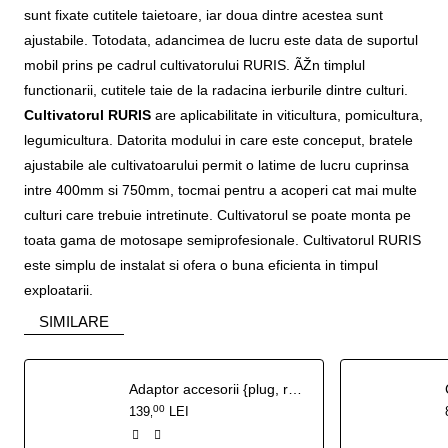
sunt fixate cutitele taietoare, iar doua dintre acestea sunt
ajustabile. Totodata, adancimea de lucru este data de suportul
mobil prins pe cadrul cultivatorului RURIS. ÃŽn timplul
functionarii, cutitele taie de la radacina ierburile dintre culturi.
Cultivatorul RURIS
are aplicabilitate in viticultura, pomicultura,
legumicultura. Datorita modului in care este conceput, bratele
ajustabile ale cultivatoarului permit o latime de lucru cuprinsa
intre 400mm si 750mm, tocmai pentru a acoperi cat mai multe
culturi care trebuie intretinute. Cultivatorul se poate monta pe
toata gama de motosape semiprofesionale. Cultivatorul RURIS
este simplu de instalat si ofera o buna eficienta in timpul
exploatarii.
SIMILARE
Adaptor accesorii {plug, rarita reglabila} TS103
00
139
LEI
,