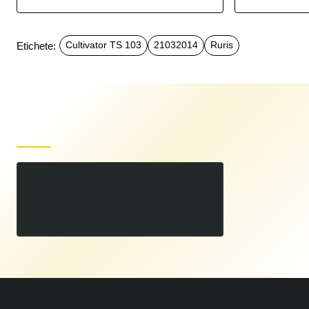
Etichete:
Cultivator TS 103
21032014
Ruris
Produse recent vizualizate
Cultivator TS 103
00
499
LEI
,