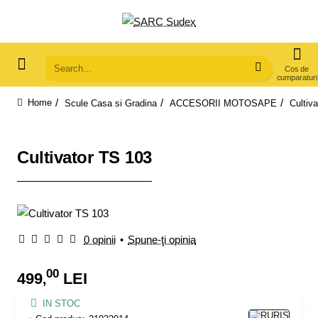
Search...
Scule Casa si Gradina
ACCESORII MOTOSAPE
Cultiv
home
Cultivator TS 103
0 opinii
•
Spune-ţi opinia
00
499
LEI
,
IN STOC