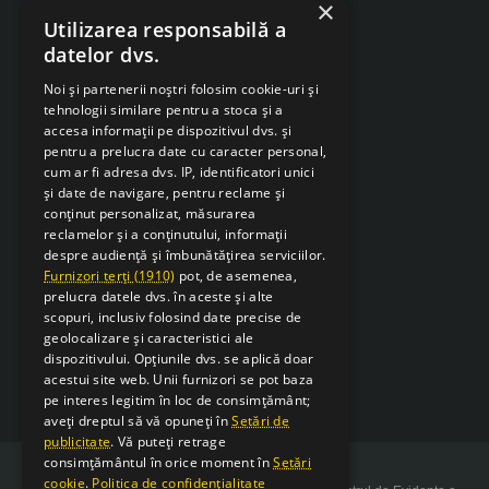
×
Despre Cookies
Utilizarea responsabilă a
datelor dvs.
Retragere din contract
Noi și partenerii noștri folosim cookie-uri și
tehnologii similare pentru a stoca și a
accesa informații pe dispozitivul dvs. și
pentru a prelucra date cu caracter personal,
cum ar fi adresa dvs. IP, identificatori unici
și date de navigare, pentru reclame și
conținut personalizat, măsurarea
reclamelor și a conținutului, informații
despre audiență și îmbunătățirea serviciilor.
Furnizori terți (1910)
pot, de asemenea,
prelucra datele dvs. în aceste și alte
scopuri, inclusiv folosind date precise de
geolocalizare și caracteristici ale
dispozitivului. Opțiunile dvs. se aplică doar
acestui site web. Unii furnizori se pot baza
pe interes legitim în loc de consimțământ;
aveți dreptul să vă opuneți în
Setări de
publicitate
. Vă puteți retrage
consimțământul în orice moment în
Setări
cookie
.
Politica de confidențialitate