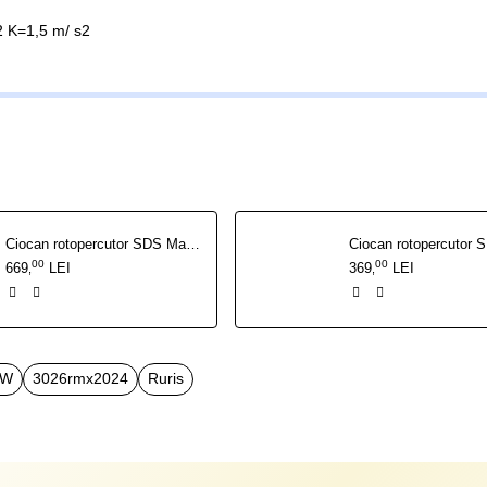
 K=1,5 m/ s2
Ciocan rotopercutor SDS Max RURIS RMX 10042 1600 W
00
00
669
LEI
369
LEI
,
,
 W
3026rmx2024
Ruris