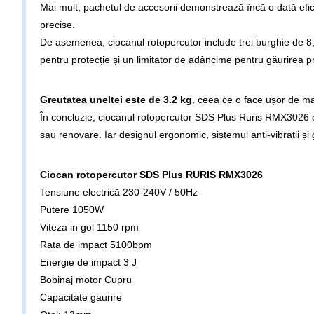
Mai mult, pachetul de accesorii demonstrează încă o dată efi
precise.
De asemenea, ciocanul rotopercutor include trei burghie de 8
pentru protecție și un limitator de adâncime pentru găurirea p
Greutatea uneltei este de 3.2 kg
, ceea ce o face ușor de mane
În concluzie, ciocanul rotopercutor SDS Plus Ruris RMX3026 este
sau renovare. Iar designul ergonomic, sistemul anti-vibrații și ga
Ciocan rotopercutor SDS Plus RURIS RMX3026
Tensiune electrică 230-240V / 50Hz
Putere 1050W
Viteza in gol 1150 rpm
Rata de impact 5100bpm
Energie de impact 3 J
Bobinaj motor Cupru
Capacitate gaurire