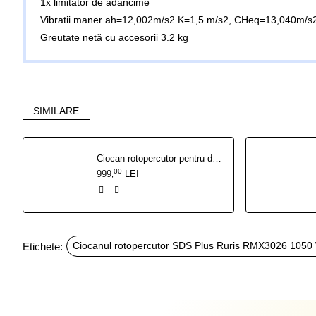
1x limitator de adancime
Vibratii maner ah=12,002m/s2 K=1,5 m/s2, CHeq=13,040m/s2
Greutate netă cu accesorii 3.2 kg
SIMILARE
Ciocan rotopercutor pentru demolari SDS Max RURIS RMX 25050 1700 W
00
999
LEI
,
Etichete:
Ciocanul rotopercutor SDS Plus Ruris RMX3026 1050