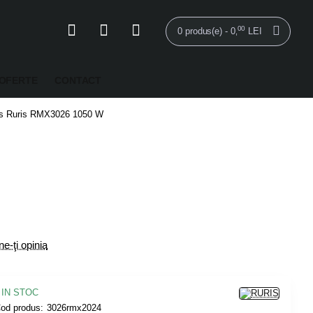
00
0 produs(e) - 0
LEI
,
OFERTE
CONTACT
lus Ruris RMX3026 1050 W
e-ţi opinia
IN STOC
od produs:
3026rmx2024