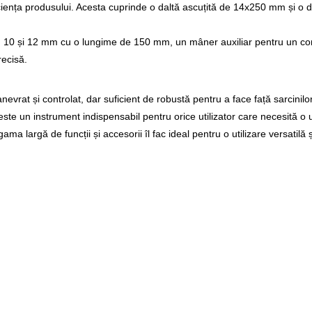
ciența produsului. Acesta cuprinde o daltă ascuțită de 14x250 mm și o 
, 10 și 12 mm cu o lungime de 150 mm, un mâner auxiliar pentru un con
recisă.
vrat și controlat, dar suficient de robustă pentru a face față sarcinilor 
 un instrument indispensabil pentru orice utilizator care necesită o une
ma largă de funcții și accesorii îl fac ideal pentru o utilizare versatilă și