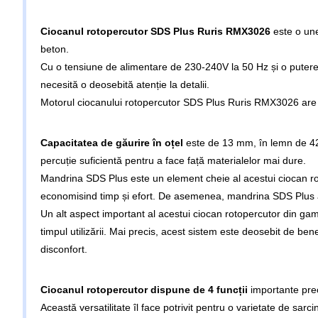
Ciocanul rotopercutor SDS Plus Ruris RMX3026
este o une
beton.
Cu o tensiune de alimentare de 230-240V la 50 Hz și o putere de
necesită o deosebită atenție la detalii.
Motorul ciocanului rotopercutor SDS Plus Ruris RMX3026 are un 
Capacitatea de găurire în oțel
este de 13 mm, în lemn de 42 
percuție suficientă pentru a face față materialelor mai dure.
Mandrina SDS Plus este un element cheie al acestui ciocan ro
economisind timp și efort. De asemenea, mandrina SDS Plus asig
Un alt aspect important al acestui ciocan rotopercutor din gama 
timpul utilizării.
Mai precis, acest sistem este deosebit de benef
disconfort.
Ciocanul rotopercutor dispune de 4 funcții
importante prec
Această versatilitate îl face potrivit pentru o varietate de sar