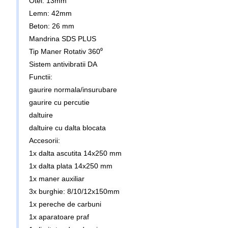
Otel: 13mm
Lemn: 42mm
Beton: 26 mm
Mandrina SDS PLUS
Tip Maner Rotativ 360⁰
Sistem antivibratii DA
Functii:
gaurire normala/insurubare
gaurire cu percutie
daltuire
daltuire cu dalta blocata
Accesorii:
1x dalta ascutita 14x250 mm
1x dalta plata 14x250 mm
1x maner auxiliar
3x burghie: 8/10/12x150mm
1x pereche de carbuni
1x aparatoare praf