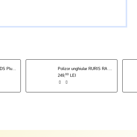
Ciocan rotopercutor SDS Plus RURIS RMX 4526 1050 W
Polizor unghiular RURIS RA 1050 1050 W
00
249
LEI
,