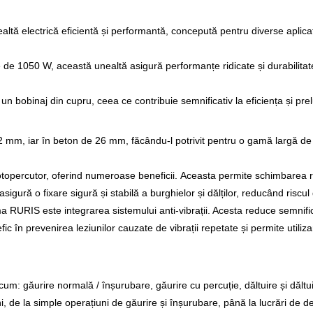
altă electrică eficientă și performantă, concepută pentru diverse aplicați
 1050 W, această unealtă asigură performanțe ridicate și durabilitate, f
bobinaj din cupru, ceea ce contribuie semnificativ la eficiența și prel
mm, iar în beton de 26 mm, făcându-l potrivit pentru o gamă largă de 
topercutor, oferind numeroase beneficii.
Aceasta permite schimbarea rap
ură o fixare sigură și stabilă a burghielor și dălților, reducând riscu
RURIS este integrarea sistemului anti-vibrații. Acesta reduce semnificativ
ic în prevenirea leziunilor cauzate de vibrații repetate și permite utili
um: găurire normală / înșurubare, găurire cu percuție, dăltuire și dăltui
cini, de la simple operațiuni de găurire și înșurubare, până la lucrări de