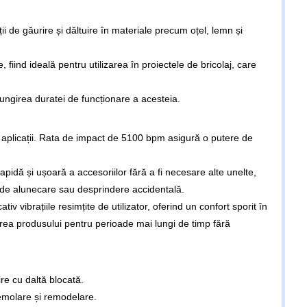
i de găurire și dăltuire în materiale precum oțel, lemn și
iind ideală pentru utilizarea în proiectele de bricolaj, care
ungirea duratei de funcționare a acesteia.
aplicații. Rata de impact de 5100 bpm asigură o putere de
idă și ușoară a accesoriilor fără a fi necesare alte unelte,
l de alunecare sau desprindere accidentală.
 vibrațiile resimțite de utilizator, oferind un confort sporit în
zarea produsului pentru perioade mai lungi de timp fără
re cu daltă blocată.
 demolare și remodelare.