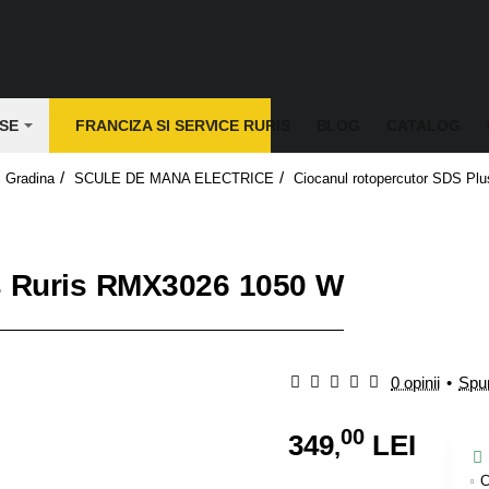
SE
FRANCIZA SI SERVICE RURIS
BLOG
CATALOG
 Gradina
SCULE DE MANA ELECTRICE
Ciocanul rotopercutor SDS P
s Ruris RMX3026 1050 W
0 opinii
•
Spun
00
349
LEI
,
C