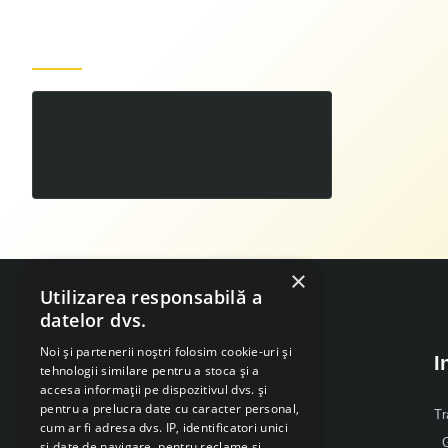
Produse recent vizualizate
Ciocanul rotopercutor SDS Plus Ruris RMX3026 1050 W
00
349
LEI
,
×
Utilizarea responsabilă a
datelor dvs.
Noi și partenerii noștri folosim cookie-uri și
I
tehnologii similare pentru a stoca și a
accesa informații pe dispozitivul dvs. și
pentru a prelucra date cu caracter personal,
Despre Noi
Tr
cum ar fi adresa dvs. IP, identificatori unici
G
și date de navigare, pentru reclame și