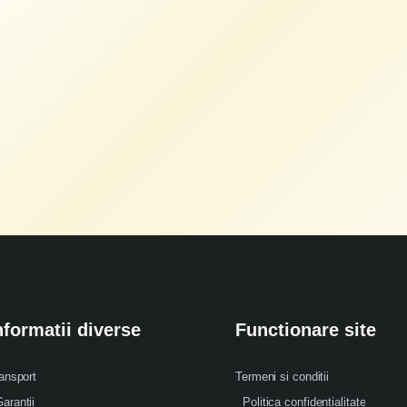
nformatii diverse
Functionare site
ansport
Termeni si conditii
arantii
Politica confidentialitate