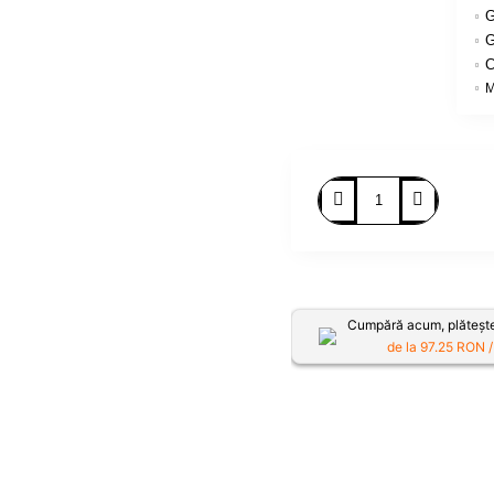
G
G
C
M
Cumpără acum, plătește
de la
97.25
RON /