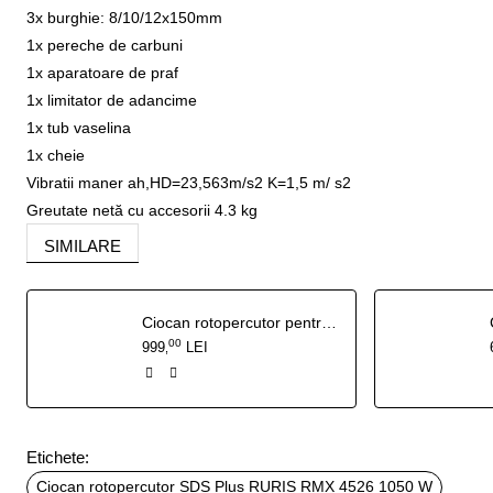
3x burghie: 8/10/12x150mm
1x pereche de carbuni
1x aparatoare de praf
1x limitator de adancime
1x tub vaselina
1x cheie
Vibratii maner ah,HD=23,563m/s2 K=1,5 m/ s2
Greutate netă cu accesorii 4.3 kg
SIMILARE
Ciocan rotopercutor pentru demolari SDS Max RURIS RMX 25050 1700 W
00
999
LEI
,
Etichete:
Ciocan rotopercutor SDS Plus RURIS RMX 4526 1050 W