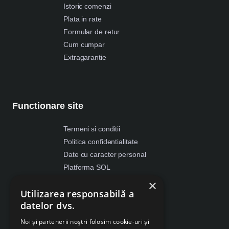
Istoric comenzi
Plata in rate
Formular de retur
Cum cumpar
Extragarantie
Functionare site
Termeni si conditii
Politica confidentialitate
Date cu caracter personal
Platforma SOL
ANPC
×
Utilizarea responsabilă a
Despre Cookies
datelor dvs.
Retragere din contract
Noi și partenerii noștri folosim cookie-uri și