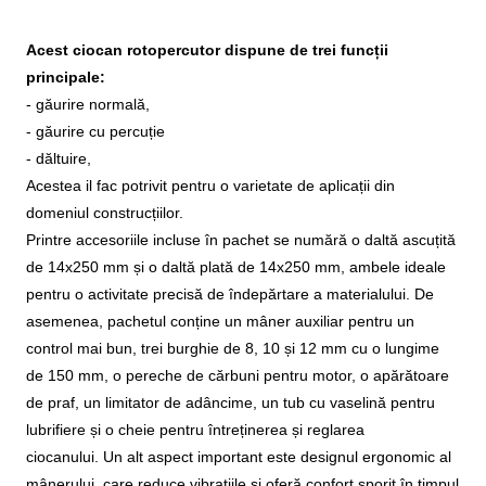
Acest ciocan rotopercutor dispune de trei funcții
principale:
- găurire normală,
- găurire cu percuție
- dăltuire,
Acestea il fac potrivit pentru o varietate de aplicații din
domeniul construcțiilor.
Printre accesoriile incluse în pachet se numără o daltă ascuțită
de 14x250 mm și o daltă plată de 14x250 mm, ambele ideale
pentru o activitate precisă de îndepărtare a materialului.
De
asemenea, pachetul conține un mâner auxiliar pentru un
control mai bun, trei burghie de 8, 10 și 12 mm cu o lungime
de 150 mm, o pereche de cărbuni pentru motor, o apărătoare
de praf, un limitator de adâncime, un tub cu vaselină pentru
lubrifiere și o cheie pentru întreținerea și reglarea
ciocanului.
Un alt aspect important este designul ergonomic al
mânerului, care reduce vibrațiile și oferă confort sporit în timpul