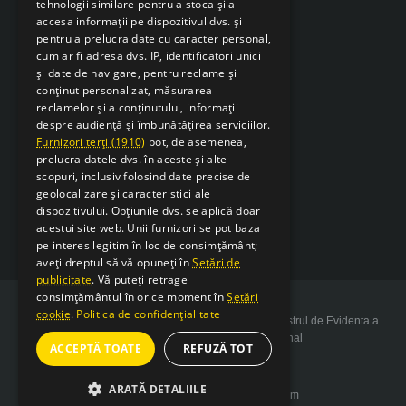
tehnologii similare pentru a stoca și a
accesa informații pe dispozitivul dvs. și
pentru a prelucra date cu caracter personal,
cum ar fi adresa dvs. IP, identificatori unici
și date de navigare, pentru reclame și
conținut personalizat, măsurarea
reclamelor și a conținutului, informații
despre audiență și îmbunătățirea serviciilor.
Furnizori terți (1910)
pot, de asemenea,
prelucra datele dvs. în aceste și alte
scopuri, inclusiv folosind date precise de
geolocalizare și caracteristici ale
dispozitivului. Opțiunile dvs. se aplică doar
acestui site web. Unii furnizori se pot baza
pe interes legitim în loc de consimțământ;
aveți dreptul să vă opuneți în
Setări de
publicitate
. Vă puteți retrage
consimțământul în orice moment în
Setări
cookie
.
Politica de confidențialitate
Copyright 2026 SarcSudex.ro Website inscris in Registrul de Evidenta a
Prelucrarii de Date cu Caracter Personal
ACCEPTĂ TOATE
REFUZĂ TOT
ARATĂ DETALIILE
Website design by web-Bsolutions.com