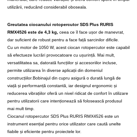
utilizării, reducând considerabil oboseala.
Greutatea ciocanului rotopercutor SDS Plus RURIS
RMX4526 este de 4,3 kg,
ceea ce îl face ușor de manevrat,
dar suficient de robust pentru a face față sarcinilor dificile.
Cu un motor de 1050 W, acest ciocan rotopercutor este capabil
să efectueze lucrări provocatoare cu ușurință. Mai mult,
versatilitatea sa, datorată funcțiilor și accesoriilor incluse,
permite utilizarea în diverse aplicații din domeniul
construcțiilor.
Bobinajul din cupru asigură o durată lungă de
viață și performanță constantă, iar designul ergonomic și
reducerea vibrațiilor oferă un nivel ridicat de confort în utilizare
pentru utilizatorii care intenționează să folosească produsul
mai mult timp.
Ciocanul rotopercutor SDS Plus RURIS RMX4526 este un
instrument esențial pentru orice utilizator care caută unelte
fiabile și eficiente pentru proiectele lor.