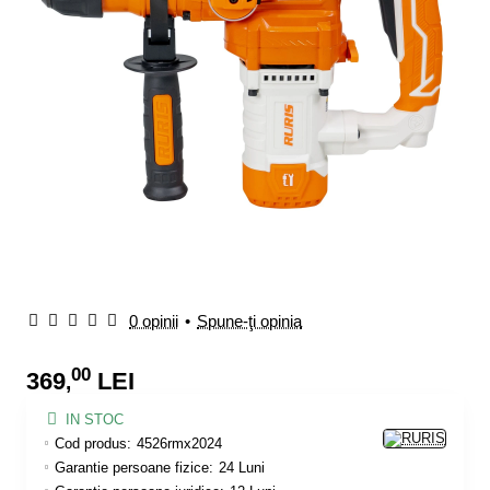
0 opinii
•
Spune-ţi opinia
00
369
LEI
,
IN STOC
Cod produs:
4526rmx2024
Garantie persoane fizice:
24 Luni