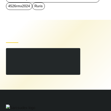
4526rmx2024
Ruris
Produse recent vizualizate
Ciocan rotopercutor SDS Plus RURIS RMX 4526 1050 W
00
369
LEI
,