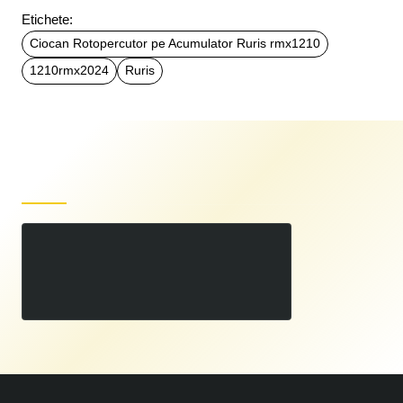
Etichete:
Ciocan Rotopercutor pe Acumulator Ruris rmx1210
1210rmx2024
Ruris
Produse recent vizualizate
Ciocan Rotopercutor pe Acumulator Ruris rmx1210
00
269
LEI
,