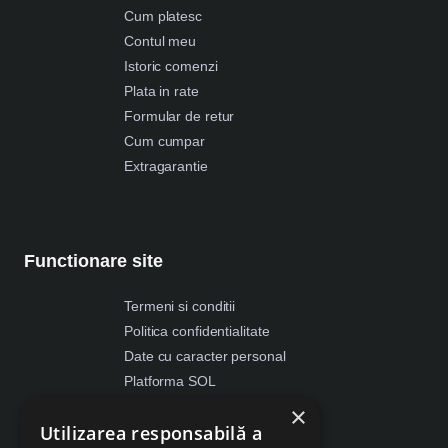
Cum platesc
Contul meu
Istoric comenzi
Plata in rate
Formular de retur
Cum cumpar
Extragarantie
Functionare site
Termeni si conditii
Politica confidentialitate
Date cu caracter personal
Platforma SOL
ANPC
×
Utilizarea responsabilă a
Despre Cookies