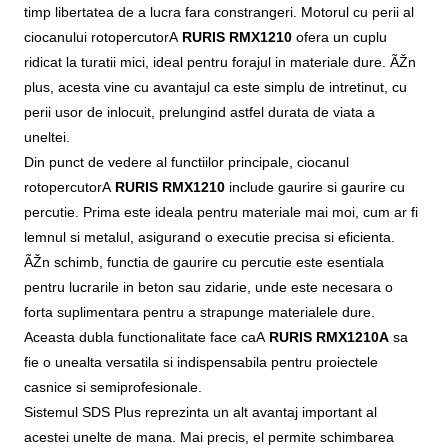
timp libertatea de a lucra fara constrangeri. Motorul cu perii al
ciocanului rotopercutorA
RURIS RMX1210
ofera un cuplu
ridicat la turatii mici, ideal pentru forajul in materiale dure. ÃŽn
plus, acesta vine cu avantajul ca este simplu de intretinut, cu
perii usor de inlocuit, prelungind astfel durata de viata a
uneltei.
Din punct de vedere al functiilor principale, ciocanul
rotopercutorA
RURIS RMX1210
include gaurire si gaurire cu
percutie. Prima este ideala pentru materiale mai moi, cum ar fi
lemnul si metalul, asigurand o executie precisa si eficienta.
ÃŽn schimb, functia de gaurire cu percutie este esentiala
pentru lucrarile in beton sau zidarie, unde este necesara o
forta suplimentara pentru a strapunge materialele dure.
Aceasta dubla functionalitate face caA
RURIS RMX1210A
sa
fie o unealta versatila si indispensabila pentru proiectele
casnice si semiprofesionale.
Sistemul SDS Plus reprezinta un alt avantaj important al
acestei unelte de mana. Mai precis, el permite schimbarea