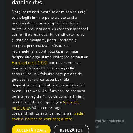
datelor dvs.
Retragere din contract
Noi și partenerii noștri folosim cookie-uri și
tehnologii similare pentru a stoca și a
accesa informații pe dispozitivul dvs. și
pentru a prelucra date cu caracter personal,
cum ar fi adresa dvs. IP, identificatori unici
și date de navigare, pentru reclame și
conținut personalizat, măsurarea
reclamelor și a conținutului, informații
despre audiență și îmbunătățirea serviciilor.
Furnizori terți (1910)
pot, de asemenea,
prelucra datele dvs. în aceste și alte
scopuri, inclusiv folosind date precise de
geolocalizare și caracteristici ale
dispozitivului. Opțiunile dvs. se aplică doar
acestui site web. Unii furnizori se pot baza
pe interes legitim în loc de consimțământ;
aveți dreptul să vă opuneți în
Setări de
publicitate
. Vă puteți retrage
consimțământul în orice moment în
Setări
cookie
.
Politica de confidențialitate
Copyright 2026 SarcSudex.ro Website inscris in Registrul de Evidenta a
Prelucrarii de Date cu Caracter Personal
ACCEPTĂ TOATE
REFUZĂ TOT