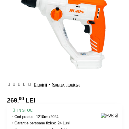
0 opinii
•
Spune-ţi opinia
00
269
LEI
,
IN STOC
Cod produs:
1210rmx2024
Garantie persoane fizice:
24 Luni