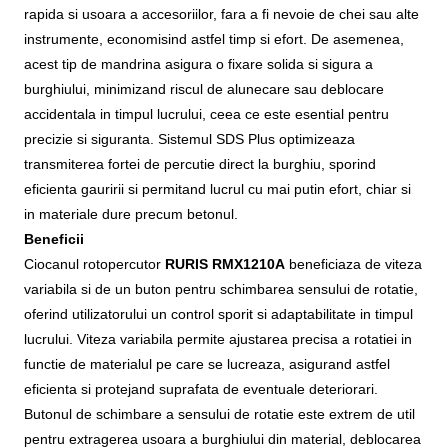
rapida si usoara a accesoriilor, fara a fi nevoie de chei sau alte
instrumente, economisind astfel timp si efort. De asemenea,
acest tip de mandrina asigura o fixare solida si sigura a
burghiului, minimizand riscul de alunecare sau deblocare
accidentala in timpul lucrului, ceea ce este esential pentru
precizie si siguranta. Sistemul SDS Plus optimizeaza
transmiterea fortei de percutie direct la burghiu, sporind
eficienta gauririi si permitand lucrul cu mai putin efort, chiar si
in materiale dure precum betonul.
Beneficii
Ciocanul rotopercutor
RURIS RMX1210A
beneficiaza de viteza
variabila si de un buton pentru schimbarea sensului de rotatie,
oferind utilizatorului un control sporit si adaptabilitate in timpul
lucrului. Viteza variabila permite ajustarea precisa a rotatiei in
functie de materialul pe care se lucreaza, asigurand astfel
eficienta si protejand suprafata de eventuale deteriorari.
Butonul de schimbare a sensului de rotatie este extrem de util
pentru extragerea usoara a burghiului din material, deblocarea