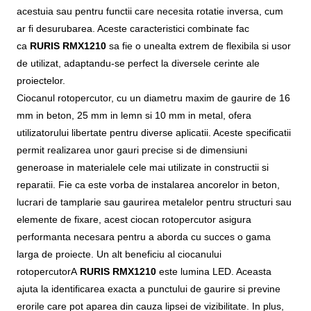
acestuia sau pentru functii care necesita rotatie inversa, cum
ar fi desurubarea. Aceste caracteristici combinate fac
ca
RURIS RMX1210
sa fie o unealta extrem de flexibila si usor
de utilizat, adaptandu-se perfect la diversele cerinte ale
proiectelor.
Ciocanul rotopercutor, cu un diametru maxim de gaurire de 16
mm in beton, 25 mm in lemn si 10 mm in metal, ofera
utilizatorului libertate pentru diverse aplicatii. Aceste specificatii
permit realizarea unor gauri precise si de dimensiuni
generoase in materialele cele mai utilizate in constructii si
reparatii. Fie ca este vorba de instalarea ancorelor in beton,
lucrari de tamplarie sau gaurirea metalelor pentru structuri sau
elemente de fixare, acest ciocan rotopercutor asigura
performanta necesara pentru a aborda cu succes o gama
larga de proiecte. Un alt beneficiu al ciocanului
rotopercutorA
RURIS RMX1210
este lumina LED. Aceasta
ajuta la identificarea exacta a punctului de gaurire si previne
erorile care pot aparea din cauza lipsei de vizibilitate. In plus,