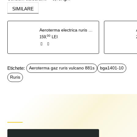
SIMILARE
Aeroterma electrica ruris vulcano 200s
00
159
LEI
,
Etichete:
Aeroterma gaz ruris vulcano 881s
bga1401-10
Ruris
Produse recent vizualizate