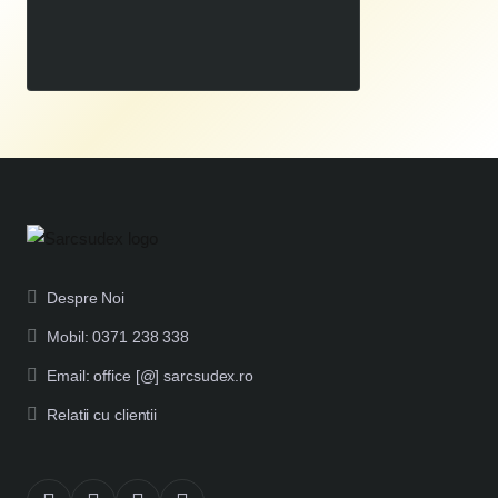
Aeroterma gaz Ruris Vulcano 881
00
469
LEI
,
Despre Noi
Mobil: 0371 238 338
Email: office [@] sarcsudex.ro
Relatii cu clientii