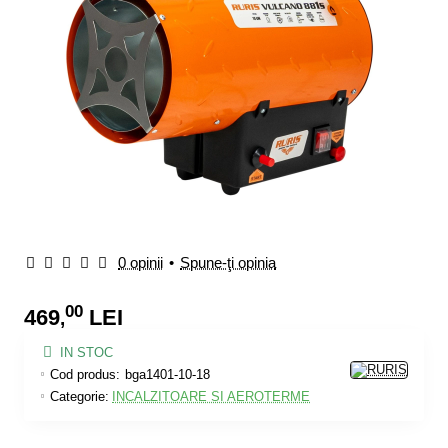
0 opinii
•
Spune-ţi opinia
00
469
LEI
,
IN STOC
Cod produs:
bga1401-10-18
Categorie:
INCALZITOARE SI AEROTERME