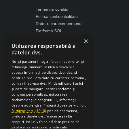
Termeni si conditii
Politica confidentialitate
Date cu caracter personal
Platforma SOL
ANPC
×
Utilizarea responsabilă a
Despre Cookies
datelor dvs.
Retragere din contract
Noi și partenerii noștri folosim cookie-uri și
tehnologii similare pentru a stoca și a
accesa informații pe dispozitivul dvs. și
pentru a prelucra date cu caracter personal,
cum ar fi adresa dvs. IP, identificatori unici
și date de navigare, pentru reclame și
conținut personalizat, măsurarea
reclamelor și a conținutului, informații
despre audiență și îmbunătățirea serviciilor.
Furnizori terți (1910)
pot, de asemenea,
prelucra datele dvs. în aceste și alte
scopuri, inclusiv folosind date precise de
geolocalizare și caracteristici ale