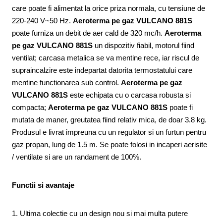
care poate fi alimentat la orice priza normala, cu tensiune de
220-240 V~50 Hz.
Aeroterma pe gaz VULCANO 881S
poate furniza un debit de aer cald de 320 mc/h.
Aeroterma
pe gaz VULCANO 881S
un dispozitiv fiabil, motorul fiind
ventilat; carcasa metalica se va mentine rece, iar riscul de
supraincalzire este indepartat datorita termostatului care
mentine functionarea sub control.
Aeroterma pe gaz
VULCANO 881S
este echipata cu o carcasa robusta si
compacta;
Aeroterma pe gaz VULCANO 881S
poate fi
mutata de maner, greutatea fiind relativ mica, de doar 3.8 kg.
Produsul e livrat impreuna cu un regulator si un furtun pentru
gaz propan, lung de 1.5 m. Se poate folosi in incaperi aerisite
/ ventilate si are un randament de 100%.
Functii si avantaje
1. Ultima colectie cu un design nou si mai multa putere