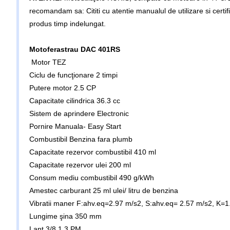
recomandam sa: Cititi cu atentie manualul de utilizare si certi
produs timp indelungat.
Motoferastrau DAC 401RS
Motor TEZ
Ciclu de funcţionare 2 timpi
Putere motor 2.5 CP
Capacitate cilindrica 36.3 cc
Sistem de aprindere Electronic
Pornire Manuala- Easy Start
Combustibil Benzina fara plumb
Capacitate rezervor combustibil 410 ml
Capacitate rezervor ulei 200 ml
Consum mediu combustibil 490 g/kWh
Amestec carburant 25 ml ulei/ litru de benzina
Vibratii maner F:ahv.eq=2.97 m/s2, S:ahv.eq= 2.57 m/s2, K=
Lungime şina 350 mm
Lanţ 3/8 1.3 PM