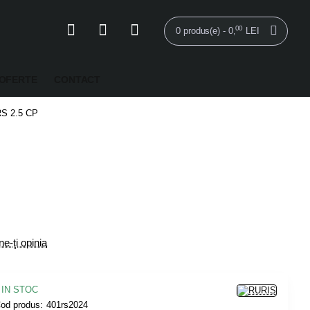
00
0 produs(e) - 0
LEI
,
OFERTE
CONTACT
RS 2.5 CP
e-ţi opinia
IN STOC
od produs:
401rs2024