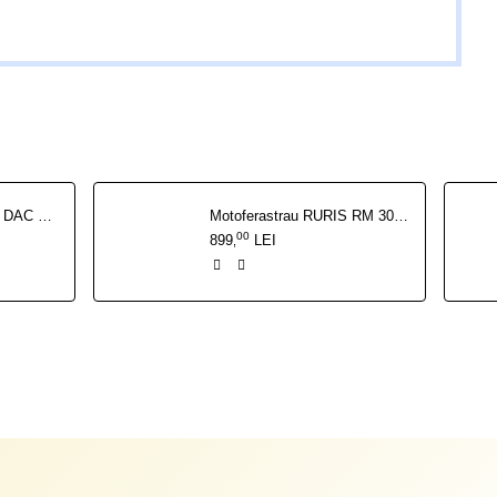
Motoferastrau electric DAC 324 EL 2400 W
Motoferastrau RURIS RM 300 1.5 CP
00
899
LEI
,