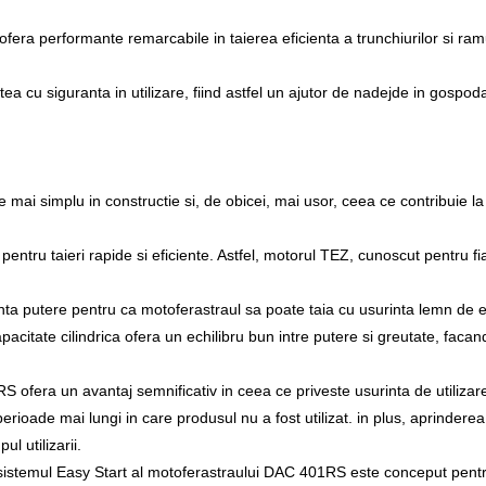
ofera performante remarcabile in taierea eficienta a trunchiurilor si ram
u siguranta in utilizare, fiind astfel un ajutor de nadejde in gospodar
ai simplu in constructie si, de obicei, mai usor, ceea ce contribuie la
 pentru taieri rapide si eficiente. Astfel, motorul TEZ, cunoscut pentru fia
enta putere pentru ca motoferastraul sa poate taia cu usurinta lemn de 
apacitate cilindrica ofera un echilibru bun intre putere si greutate, facand
ofera un avantaj semnificativ in ceea ce priveste usurinta de utilizare si
perioade mai lungi in care produsul nu a fost utilizat. in plus, aprindere
l utilizarii.
sistemul Easy Start al motoferastraului DAC 401RS este conceput pentru