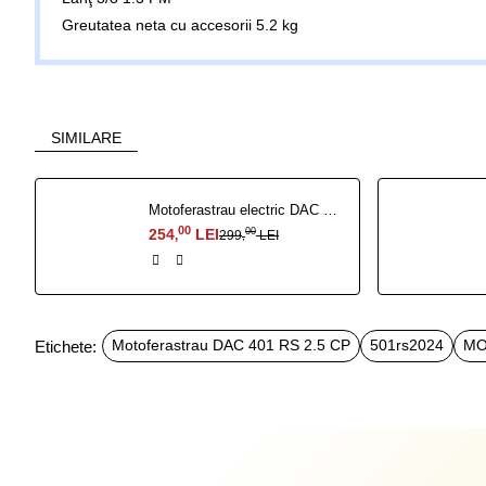
Greutatea neta cu accesorii 5.2 kg
SIMILARE
Motoferastrau electric DAC 318 EL 1800 W
00
254
LEI
00
299
LEI
,
,
Etichete:
Motoferastrau DAC 401 RS 2.5 CP
501rs2024
MO