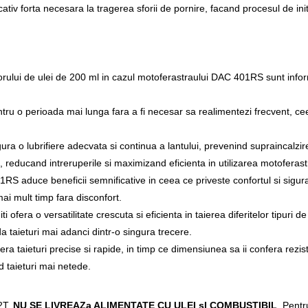
ativ forta necesara la tragerea sforii de pornire, facand procesul de init
ului de ulei de 200 ml in cazul motoferastraului DAC 401RS sunt informati
tru o perioada mai lunga fara a fi necesar sa realimentezi frecvent, ceea
ura o lubrifiere adecvata si continua a lantului, prevenind supraincalzir
u, reducand intreruperile si maximizand eficienta in utilizarea motoferast
S aduce beneficii semnificative in ceea ce priveste confortul si sigurant
 mai mult timp fara disconfort.
ra o versatilitate crescuta si eficienta in taierea diferitelor tipuri d
a taieturi mai adanci dintr-o singura trecere.
taieturi precise si rapide, in timp ce dimensiunea sa ii confera reziste
nd taieturi mai netede.
2T,
NU SE LIVREAZa ALIMENTATE CU ULEI sI COMBUSTIBIL
. Pentr