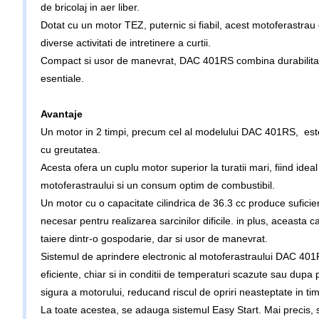
de bricolaj in aer liber.
Dotat cu un motor TEZ, puternic si fiabil, acest motoferastrau 
diverse activitati de intretinere a curtii.
Compact si usor de manevrat, DAC 401RS combina durabilitatea c
esentiale.
Avantaje
Un motor in 2 timpi, precum cel al modelului DAC 401RS, este m
cu greutatea.
Acesta ofera un cuplu motor superior la turatii mari, fiind ideal
motoferastraului si un consum optim de combustibil.
Un motor cu o capacitate cilindrica de 36.3 cc produce sufici
necesar pentru realizarea sarcinilor dificile. in plus, aceasta c
taiere dintr-o gospodarie, dar si usor de manevrat.
Sistemul de aprindere electronic al motoferastraului DAC 401RS 
eficiente, chiar si in conditii de temperaturi scazute sau dupa 
sigura a motorului, reducand riscul de opriri neasteptate in timpu
La toate acestea, se adauga sistemul Easy Start. Mai precis, 