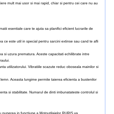
iere mult mai usor si mai rapid, chiar si pentru cei care nu au
i esentiale care te ajuta sa planifici eficient lucrarile de
 ce este util in special pentru sarcini extinse sau cand te afli
ea si uzura prematura. Aceste capacitati echilibrate intre
raului.
a utilizatorului. Vibratiile scazute reduc oboseala mainilor si
e lemn. Aceasta lungime permite taierea eficienta a bustenilor
nta si stabilitate. Numarul de dinti imbunatateste controlul si
u punerea in functiune a Motoutilajelor RURIS va