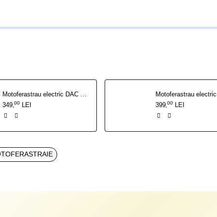
Motoferastrau electric DAC 320 EL 2000 W
00
00
349
LEI
399
LEI
,
,
TOFERASTRAIE