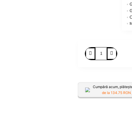
G
G
C
M
Cumpără acum, plătește
de la
134.75
RON /