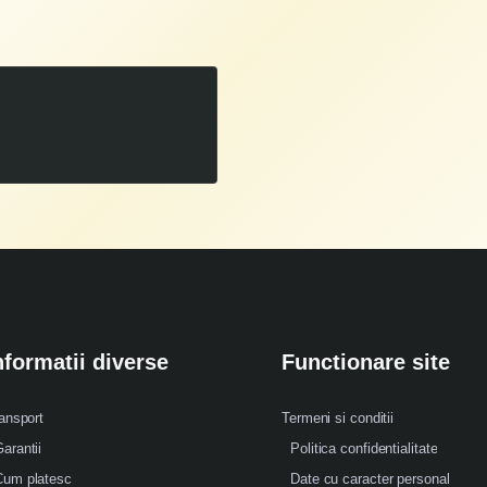
Motoferastrau DAC 506 RS 4 CP
00
749
LEI
,
nformatii diverse
Functionare site
ansport
Termeni si conditii
arantii
Politica confidentialitate
Cum platesc
Date cu caracter personal