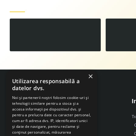
Produse recent vizualizate
Motoferastrau DAC 401 RS 2.5 CP
00
499
LEI
,
×
Utilizarea responsabilă a
datelor dvs.
Noi și partenerii noștri folosim cookie-uri și
I
tehnologii similare pentru a stoca și a
accesa informații pe dispozitivul dvs. și
pentru a prelucra date cu caracter personal,
Despre Noi
Tr
cum ar fi adresa dvs. IP, identificatori unici
G
și date de navigare, pentru reclame și
Mobil: 0371 238 338
conținut personalizat, măsurarea