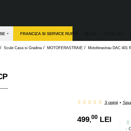
SE
FRANCIZA SI SERVICE RURIS
BLOG
CATALOG
Scule Casa si Gradina
MOTOFERASTRAIE
Motoferastrau DAC 401 
e
CP
3 opinii
•
Spun
00
499
LEI
,
C