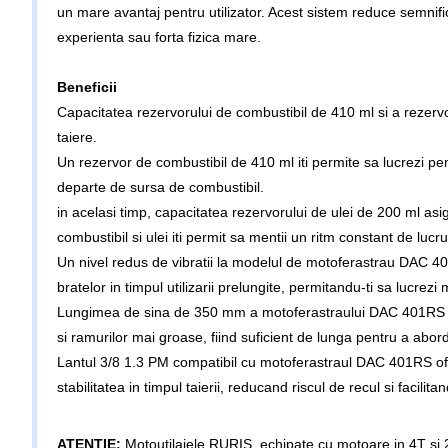
un mare avantaj pentru utilizator. Acest sistem reduce semnific
experienta sau forta fizica mare.
Beneficii
Capacitatea rezervorului de combustibil de 410 ml si a rezervor
taiere.
Un rezervor de combustibil de 410 ml iti permite sa lucrezi pen
departe de sursa de combustibil.
in acelasi timp, capacitatea rezervorului de ulei de 200 ml asig
combustibil si ulei iti permit sa mentii un ritm constant de lucr
Un nivel redus de vibratii la modelul de motoferastrau DAC 401R
bratelor in timpul utilizarii prelungite, permitandu-ti sa lucrezi
Lungimea de sina de 350 mm a motoferastraului DAC 401RS iti ofe
si ramurilor mai groase, fiind suficient de lunga pentru a abord
Lantul 3/8 1.3 PM compatibil cu motoferastraul DAC 401RS ofera 
stabilitatea in timpul taierii, reducand riscul de recul si facilita
ATENTIE:
Motoutilajele RURIS, echipate cu motoare in 4T si 