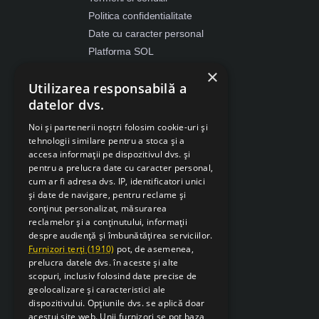
Politica confidentialitate
Date cu caracter personal
Platforma SOL
ANPC
×
Utilizarea responsabilă a
Despre Cookies
datelor dvs.
Retragere din contract
Noi și partenerii noștri folosim cookie-uri și
tehnologii similare pentru a stoca și a
accesa informații pe dispozitivul dvs. și
pentru a prelucra date cu caracter personal,
cum ar fi adresa dvs. IP, identificatori unici
și date de navigare, pentru reclame și
conținut personalizat, măsurarea
reclamelor și a conținutului, informații
despre audiență și îmbunătățirea serviciilor.
Furnizori terți (1910)
pot, de asemenea,
prelucra datele dvs. în aceste și alte
scopuri, inclusiv folosind date precise de
geolocalizare și caracteristici ale
dispozitivului. Opțiunile dvs. se aplică doar
acestui site web. Unii furnizori se pot baza