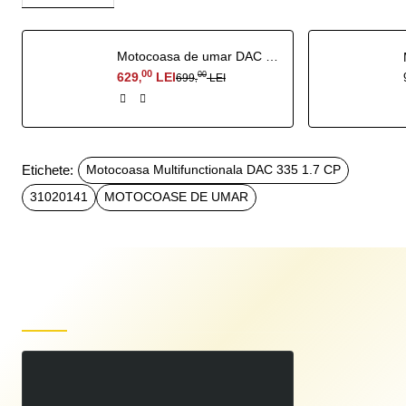
Motocoasa de umar DAC 510 3.5 CP
00
629
LEI
00
699
LEI
,
,
Etichete:
Motocoasa Multifunctionala DAC 335 1.7 CP
31020141
MOTOCOASE DE UMAR
Produse recent vizualizate
Motocoasa Multifunctionala DAC 335 1.7 CP
00
899
LEI
00
999
LEI
,
,