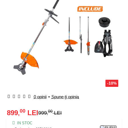
-10%
0 opinii
•
Spune-ţi opinia
00
899
LEI
00
,
999
LEI
,
IN STOC