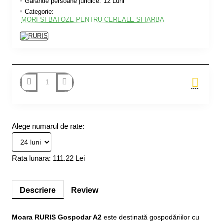
Garantie persoane juridice:
12 Luni
Categorie:
MORI SI BATOZE PENTRU CEREALE SI IARBA
Stoc furnizor
Alege numarul de rate:
Rata lunara:
111.22 Lei
Descriere
Review
Moara RURIS Gospodar A2
este destinată gospodăriilor cu