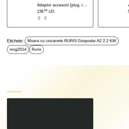
Adaptor accesorii {plug, rarita reglabila} TS103
00
139
LEI
,
Etichete:
Moara cu ciocanele RURIS Gospodar A2 2.2 KW
mcg2014
Ruris
Produse recent vizualizate
Moara cu ciocanele RURIS Gospodar A2 2.2 KW
00
1.999
LEI
,