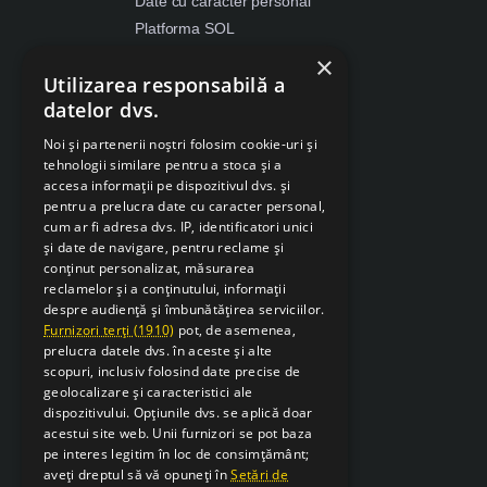
Date cu caracter personal
Platforma SOL
ANPC
×
Utilizarea responsabilă a
Despre Cookies
datelor dvs.
Retragere din contract
Noi și partenerii noștri folosim cookie-uri și
tehnologii similare pentru a stoca și a
accesa informații pe dispozitivul dvs. și
pentru a prelucra date cu caracter personal,
cum ar fi adresa dvs. IP, identificatori unici
și date de navigare, pentru reclame și
conținut personalizat, măsurarea
reclamelor și a conținutului, informații
despre audiență și îmbunătățirea serviciilor.
Furnizori terți (1910)
pot, de asemenea,
prelucra datele dvs. în aceste și alte
scopuri, inclusiv folosind date precise de
geolocalizare și caracteristici ale
dispozitivului. Opțiunile dvs. se aplică doar
acestui site web. Unii furnizori se pot baza
pe interes legitim în loc de consimțământ;
aveți dreptul să vă opuneți în
Setări de