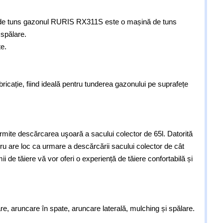
na de tuns gazonul RURIS RX311S este o mașină de tuns
 spălare.
e.
ricație, fiind ideală pentru tunderea gazonului pe suprafețe
rmite descărcarea uşoară a sacului colector de 65l. Datorită
ru are loc ca urmare a descărcării sacului colector de cât
ii de tăiere vă vor oferi o experiență de tăiere confortabilă și
, aruncare în spate, aruncare laterală, mulching și spălare.