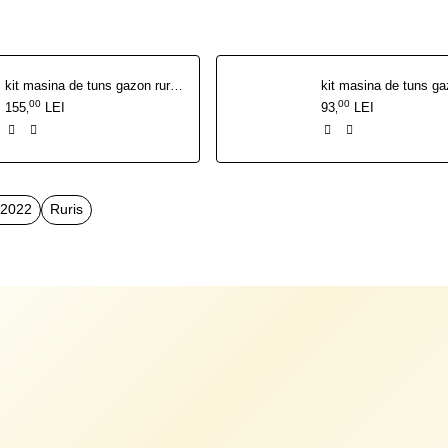
kit masina de tuns gazon ruris 444s {cutit mulching, curea, filtru aer, bujie, kit surub}
00
00
155
LEI
93
LEI
,
,
s2022
Ruris