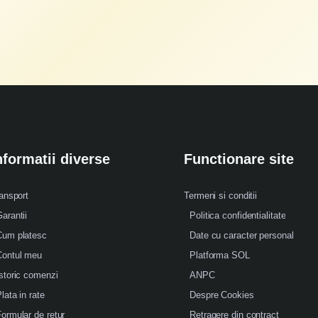
nformatii diverse
Functionare site
ansport
Termeni si conditii
arantii
Politica confidentialitate
Cum platesc
Date cu caracter personal
Contul meu
Platforma SOL
storic comenzi
ANPC
lata in rate
Despre Cookies
ormular de retur
Retragere din contract