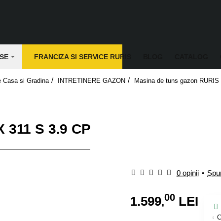
SE
FRANCIZA SI SERVICE RURIS
BLOG
CATALOG
 Casa si Gradina
INTRETINERE GAZON
Masina de tuns gazon RURIS
 311 S 3.9 CP
0 opinii
•
Spun
00
1.599
LEI
,
C