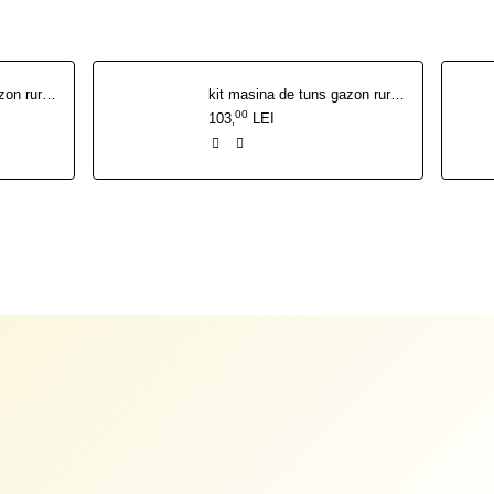
kit masina de tuns gazon ruris rx200s {cutit functie mulching, filtru aer, bujie, kit surub}
kit masina de tuns gazon ruris rx221s {cutit functie mulching, filtru aer, bujie, kit surub}
00
103
LEI
,