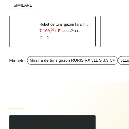
SIMILARE
Robot de tuns gazon fara fir perimetral RURIS Sentinel 1500
00
7.199
LEI
00
8.999
LEI
,
,
Etichete:
Masina de tuns gazon RURIS RX 311 S 3.9 CP
311
Produse recent vizualizate
Masina de tuns gazon RURIS RX 311 S 3.9 CP
00