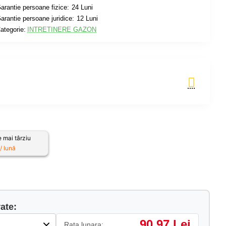
arantie persoane fizice:
24 Luni
arantie persoane juridice:
12 Luni
ategorie:
INTRETINERE GAZON
Adauga in Cos
 mai târziu
 lună
ate:
90.97 Lei
Rata lunara: