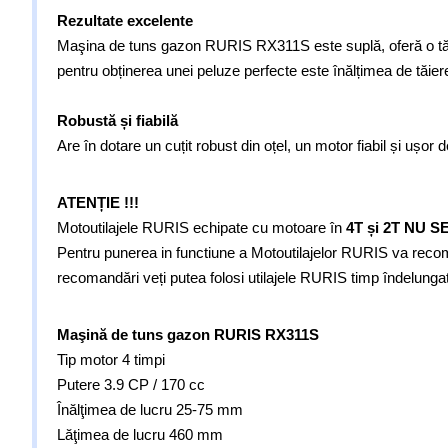
Rezultate excelente
Maşina de tuns gazon RURIS RX311S este suplă, oferă o tăiere
pentru obținerea unei peluze perfecte este înălțimea de tăier
Robustă și fiabilă
Are în dotare un cuțit robust din oțel, un motor fiabil și ușor 
ATENȚIE !!!
Motoutilajele RURIS echipate cu motoare în
4T și 2T NU 
Pentru punerea in functiune a Motoutilajelor RURIS va recoman
recomandări veți putea folosi utilajele RURIS timp îndelungat
Maşină de tuns gazon RURIS RX311S
Tip motor 4 timpi
Putere 3.9 CP / 170 cc
Înălţimea de lucru 25-75 mm
Lăţimea de lucru 460 mm