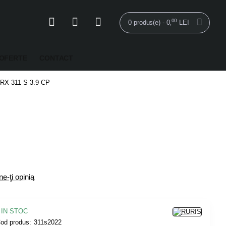
00
0 produs(e) - 0
LEI
,
OFERTE
CONTACT
 RX 311 S 3.9 CP
e-ţi opinia
IN STOC
od produs:
311s2022