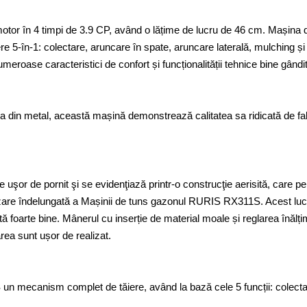
motor în 4 timpi de 3.9 CP, având o lățime de lucru de 46 cm. Mași
re 5-în-1: colectare, aruncare în spate, aruncare laterală, mulching și
ase caracteristici de confort și funcționalității tehnice bine gândit
sa din metal, această mașină demonstrează calitatea sa ridicată de fab
or de pornit şi se evidenţiază printr-o construcţie aerisită, care pe
ilizare îndelungată a Mașinii de tuns gazonul RURIS RX311S. Acest luc
tă foarte bine. Mânerul cu inserție de material moale și reglarea înălțim
ea sunt ușor de realizat.
 mecanism complet de tăiere, având la bază cele 5 funcții: colectare