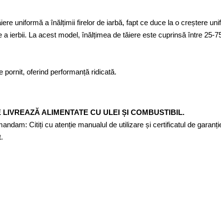
 uniformă a înălțimii firelor de iarbă, fapt ce duce la o creștere un
e a ierbii. La acest model, înălțimea de tăiere este cuprinsă între 25-
de pornit, oferind performanță ridicată.
SE LIVREAZĂ ALIMENTATE CU ULEI ȘI COMBUSTIBIL.
dam: Citiți cu atenție manualul de utilizare și certificatul de garanț
.