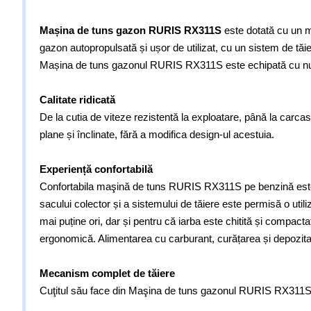
Mașina de tuns gazon RURIS RX311S
este dotată cu un 
gazon autopropulsată și ușor de utilizat, cu un sistem de tăie
Mașina de tuns gazonul RURIS RX311S este echipată cu numero
Calitate ridicată
De la cutia de viteze rezistentă la exploatare, până la carca
plane și înclinate, fără a modifica design-ul acestuia.
Experiență confortabilă
Confortabila maşină de tuns RURIS RX311S pe benzină este uş
sacului colector și a sistemului de tăiere este permisă o ut
mai puține ori, dar și pentru că iarba este chitită și compacta
ergonomică. Alimentarea cu carburant, curățarea și depozitar
Mecanism complet de tăiere
Cuţitul său face din Maşina de tuns gazonul RURIS RX311S un