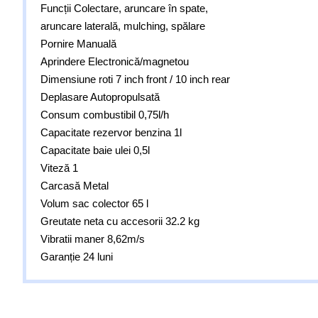
Funcții Colectare, aruncare în spate,
aruncare laterală, mulching, spălare
Pornire Manuală
Aprindere Electronică/magnetou
Dimensiune roti 7 inch front / 10 inch rear
Deplasare Autopropulsată
Consum combustibil 0,75l/h
Capacitate rezervor benzina 1l
Capacitate baie ulei 0,5l
Viteză 1
Carcasă Metal
Volum sac colector 65 l
Greutate neta cu accesorii 32.2 kg
Vibratii maner 8,62m/s
Garanție 24 luni