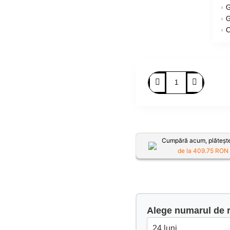
G
G
C
Cumpără acum, plătește
de la
409.75
RON /
Alege numarul de r