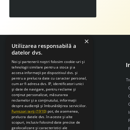
1.599
LEI
,
×
Utilizarea responsabilă a
datelor dvs.
Noi și partenerii noștri folosim cookie-uri și
I
tehnologii similare pentru a stoca și a
accesa informații pe dispozitivul dvs. și
pentru a prelucra date cu caracter personal,
Despre Noi
Tr
cum ar fi adresa dvs. IP, identificatori unici
G
și date de navigare, pentru reclame și
Mobil: 0371 238 338
conținut personalizat, măsurarea
reclamelor și a conținutului, informații
Email: office [@] sarcsudex.ro
despre audiență și îmbunătățirea serviciilor.
Relatii cu clientii
Furnizori terți (1910)
pot, de asemenea,
I
prelucra datele dvs. în aceste și alte
P
scopuri, inclusiv folosind date precise de
geolocalizare și caracteristici ale
F